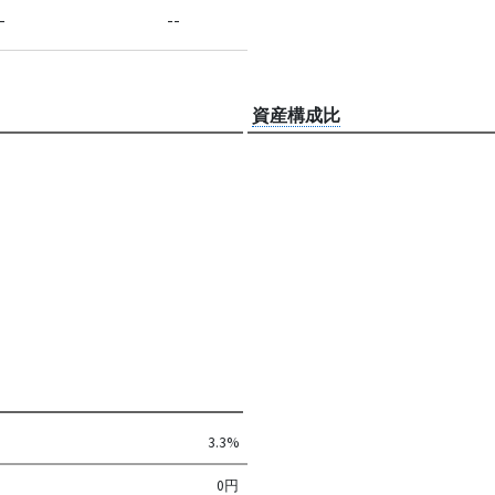
-
--
資産構成比
3.3%
0円