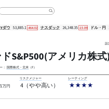
NYダウ
53,885.1
ナスダック
26,348.35
ドル・円
-464.02
-15.09
設
S&P500(アメリカ株式
ー：
国際株式・北米
（F）
リスクメジャー
レーティング
4（やや高い）
★★★★
百万円