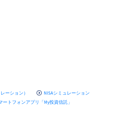
ュレーション）
NISAシミュレーション
マートフォンアプリ「My投資信託」