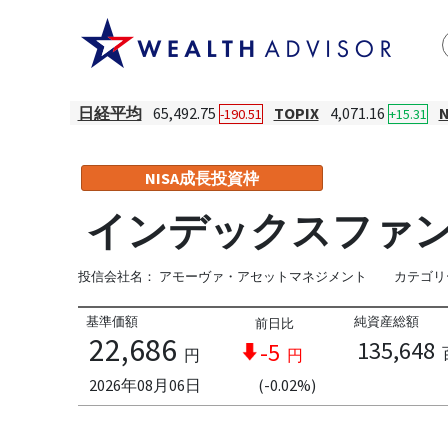
日経平均
65,492.75
TOPIX
4,071.16
-190.51
+15.31
NISA成長投資枠
インデックスファンド
投信会社名：
アモーヴァ・アセットマネジメント
カテゴリ
基準価額
純資産総額
前日比
22,686
135,648
-5
円
円
2026年08月06日
(-0.02%)