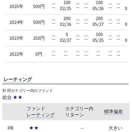
100
100
2
--
--
--
--
--
2025年
500円
--
--
--
--
--
02/25
05/26
08/
200
200
--
--
--
--
--
2024年
500円
--
--
--
--
--
02/26
05/27
08/
0
100
5
--
--
--
--
--
2023年
250円
--
--
--
--
--
02/27
05/25
08/
--
--
--
--
--
--
--
-
2022年
0円
--
--
--
--
--
--
--
-
レーティング
対 同カテゴリー内のファンド
総合
★★
ファンド
カテゴリー内
標準偏差
レーティング
リターン
3年
★★
--
大きい