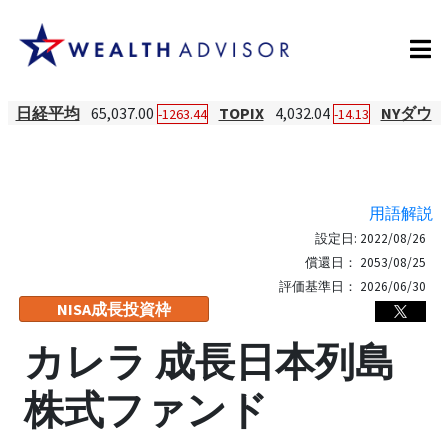
日経平均
65,037.00
TOPIX
4,032.04
NYダウ
-1263.44
-14.13
用語解説
設定日:
2022/08/26
償還日：
2053/08/25
評価基準日：
2026/06/30
NISA成長投資枠
カレラ 成長日本列島
株式ファンド