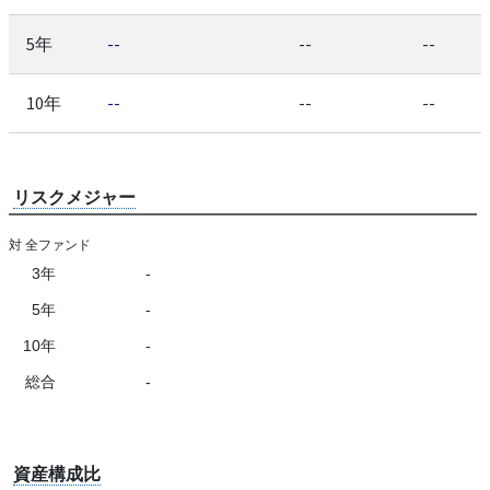
5年
--
--
--
10年
--
--
--
リスクメジャー
対 全ファンド
3年
-
5年
-
10年
-
総合
-
資産構成比