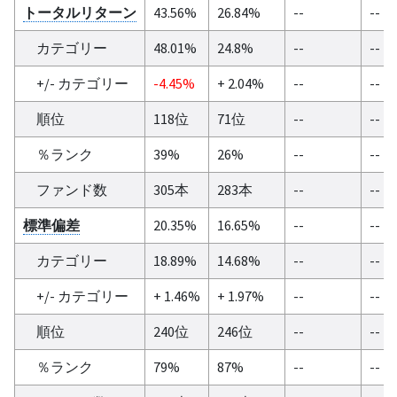
トータルリターン
43.56%
26.84%
--
--
カテゴリー
48.01%
24.8%
--
--
+/- カテゴリー
-4.45%
+ 2.04%
--
--
順位
118位
71位
--
--
％ランク
39%
26%
--
--
ファンド数
305本
283本
--
--
標準偏差
20.35%
16.65%
--
--
カテゴリー
18.89%
14.68%
--
--
+/- カテゴリー
+ 1.46%
+ 1.97%
--
--
順位
240位
246位
--
--
％ランク
79%
87%
--
--