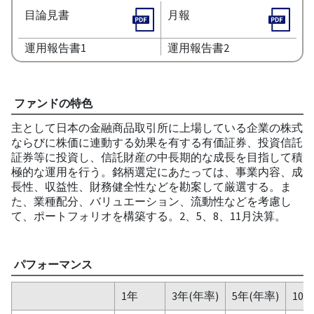
目論見書
月報
運用報告書1
運用報告書2
ファンドの特色
主として日本の金融商品取引所に上場している企業の株式
ならびに株価に連動する効果を有する有価証券、投資信託
証券等に投資し、信託財産の中長期的な成長を目指して積
極的な運用を行う。銘柄選定にあたっては、事業内容、成
長性、収益性、財務健全性などを勘案して厳選する。ま
た、業種配分、バリュエーション、流動性などを考慮し
て、ポートフォリオを構築する。2、5、8、11月決算。
パフォーマンス
1年
3年(年率)
5年(年率)
10