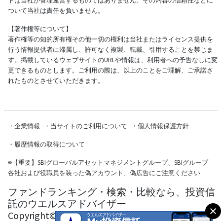
トは当社が管理運営するものではありません。その内容の信頼性などに
ついて当社は責任を負いません。
【著作権等について】
著作権等の知的所有権その他一切の権利は当社またはライセンス提供を
行う情報提供者に帰属し、許可なく複製、転載、引用することを禁じま
す。掲載しているウェブサイトのURLや情報は、利用者への予告なしに変
更できるものとします。ご利用の際は、以上のことをご理解、ご承諾さ
れたものとさせていただきます。
・
企業情報
・
当サイトのご利用について
・
個人情報保護方針
・
履歴情報の取得について
※
【重要】SBIグローバルアセットマネジメントグループ、SBIグループ
各社および役職員を装った偽アカウント、偽広告にご注意ください
ファンドランキング・検索・比較なら、投資信
託のウエルスアドバイザー
Copyright© Wealth Advisor Co., Ltd. All Rights