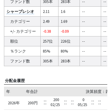
ファンド数
305本
283本
--
--
シャープレシオ
2.11
1.6
--
--
カテゴリー
2.49
1.69
--
--
+/- カテゴリー
-0.38
-0.09
--
--
順位
257位
226位
--
--
％ランク
85%
80%
--
--
ファンド数
305本
283本
--
--
分配金履歴
年
年合計
決算頻度：四半期
200
0
--
--
--
--
--
-
2026年
200円
--
--
--
--
--
-
02/25
05/25