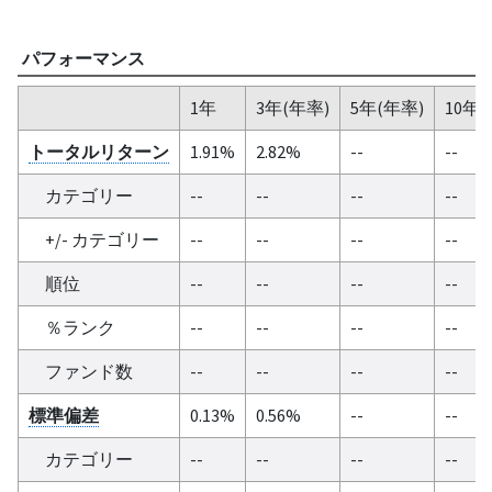
パフォーマンス
1年
3年(年率)
5年(年率)
10年(
トータルリターン
1.91%
2.82%
--
--
カテゴリー
--
--
--
--
+/- カテゴリー
--
--
--
--
順位
--
--
--
--
％ランク
--
--
--
--
ファンド数
--
--
--
--
標準偏差
0.13%
0.56%
--
--
カテゴリー
--
--
--
--