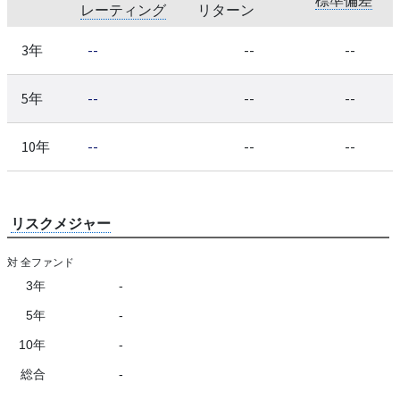
レーティング
リターン
3年
--
--
--
5年
--
--
--
10年
--
--
--
リスクメジャー
対 全ファンド
3年
-
5年
-
10年
-
総合
-