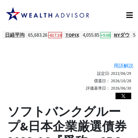
日経平均
65,683.26
TOPIX
4,055.85
NYダウ
54
-617.18
+9.68
用語解説
設定日:
2022/06/29
償還日：
2026/10/28
評価基準日：
2026/06/30
ソフトバンクグルー
プ&日本企業厳選債券