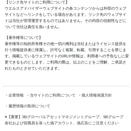
【リンク先サイトのご利用について】
ウエルスアドバイザーウェブサイトの各コンテンツからは外部のウェブ
サイトなどへリンクをしている場合があります。リンク先のウェブサイ
トは当社が管理運営するものではありません。その内容の信頼性などに
ついて当社は責任を負いません。
【著作権等について】
著作権等の知的所有権その他一切の権利は当社またはライセンス提供を
行う情報提供者に帰属し、許可なく複製、転載、引用することを禁じま
す。掲載しているウェブサイトのURLや情報は、利用者への予告なしに変
更できるものとします。ご利用の際は、以上のことをご理解、ご承諾さ
れたものとさせていただきます。
・
企業情報
・
当サイトのご利用について
・
個人情報保護方針
・
履歴情報の取得について
※
【重要】SBIグローバルアセットマネジメントグループ、SBIグループ
各社および役職員を装った偽アカウント、偽広告にご注意ください