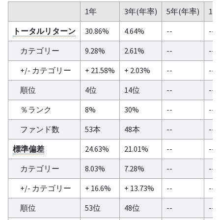
1年
3年(年率)
5年(年率)
10
トータルリターン
30.86%
4.64%
--
--
カテゴリー
9.28%
2.61%
--
--
+/- カテゴリー
+ 21.58%
+ 2.03%
--
--
順位
4位
14位
--
--
％ランク
8%
30%
--
--
ファンド数
53本
48本
--
--
標準偏差
24.63%
21.01%
--
--
カテゴリー
8.03%
7.28%
--
--
+/- カテゴリー
+ 16.6%
+ 13.73%
--
--
順位
53位
48位
--
--