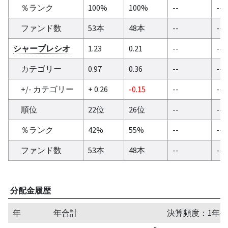
％ランク
100%
100%
--
--
ファンド数
53本
48本
--
--
シャープレシオ
1.23
0.21
--
--
カテゴリー
0.97
0.36
--
--
+/- カテゴリー
+ 0.26
-0.15
--
--
順位
22位
26位
--
--
％ランク
42%
55%
--
--
ファンド数
53本
48本
--
--
分配金履歴
年
年合計
決算頻度：1年毎