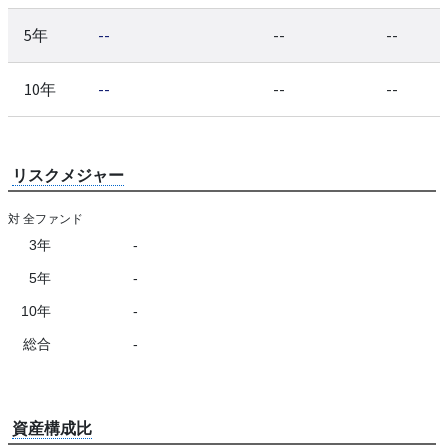
5年
--
--
--
10年
--
--
--
リスクメジャー
対 全ファンド
3年
-
5年
-
10年
-
総合
-
資産構成比