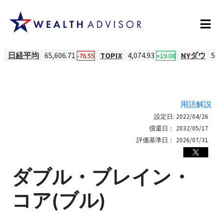
日経平均
65,606.71
TOPIX
4,074.93
NYダウ
54
-76.55
+19.08
用語解説
設定日:
2022/04/26
償還日：
2032/05/17
評価基準日：
2026/07/31
ダブル・ブレイン・
コア(ブル)