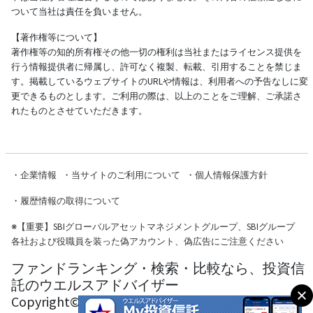
ついて当社は責任を負いません。
【著作権等について】
著作権等の知的所有権その他一切の権利は当社またはライセンス提供を
行う情報提供者に帰属し、許可なく複製、転載、引用することを禁じま
す。掲載しているウェブサイトのURLや情報は、利用者への予告なしに変
更できるものとします。ご利用の際は、以上のことをご理解、ご承諾さ
れたものとさせていただきます。
・
企業情報
・
当サイトのご利用について
・
個人情報保護方針
・
履歴情報の取得について
※
【重要】SBIグローバルアセットマネジメントグループ、SBIグループ
各社および役職員を装った偽アカウント、偽広告にご注意ください
ファンドランキング・検索・比較なら、投資信
託のウエルスアドバイザー
Copyright© Wealth Advisor Co., Ltd. All Rights