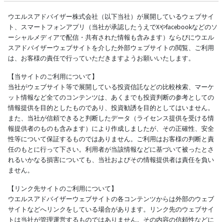
ウエルスアドバイザー株式会社（以下当社）が展開しているウェブサイ
ト、スマートフォンアプリ（当社が承認したうえでXやfacebookなどのソ
ーシャルメディアで配信・共有された情報も含みます）ならびにウエル
スアドバイザーウェブサイトを介した外部ウェブサイトの閲覧、ご利用
は、お客様の責任で行っていただきますようお願いいたします。
【当サイトのご利用について】
当社がウェブサイト等で展開している投資信託などの比較検索、マーケ
ット情報など全てのコンテンツは、あくまでも投資判断の参考としての
情報提供を目的としたものであり、投資勧誘を目的としてはいません。
また、当社が信頼できると判断したデータ（ライセンス提供を受ける情
報提供者のものも含みます）により作成しましたが、その正確性、安全
性等について保証するものではありません。ご利用はお客様の判断と責
任のもとに行って下さい。利用者が当該情報などに基づいて被ったとさ
れるいかなる損害についても、当社およびその情報提供者は責任を負い
ません。
【リンク先サイトのご利用について】
ウエルスアドバイザーウェブサイトの各コンテンツからは外部のウェブ
サイトなどへリンクをしている場合があります。リンク先のウェブサイ
トは当社が管理運営するものではありません。その内容の信頼性などに