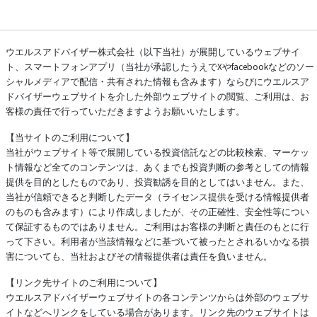
ウエルスアドバイザー株式会社（以下当社）が展開しているウェブサイ
ト、スマートフォンアプリ（当社が承認したうえでXやfacebookなどのソー
シャルメディアで配信・共有された情報も含みます）ならびにウエルスア
ドバイザーウェブサイトを介した外部ウェブサイトの閲覧、ご利用は、お
客様の責任で行っていただきますようお願いいたします。
【当サイトのご利用について】
当社がウェブサイト等で展開している投資信託などの比較検索、マーケッ
ト情報など全てのコンテンツは、あくまでも投資判断の参考としての情報
提供を目的としたものであり、投資勧誘を目的としてはいません。また、
当社が信頼できると判断したデータ（ライセンス提供を受ける情報提供者
のものも含みます）により作成しましたが、その正確性、安全性等につい
て保証するものではありません。ご利用はお客様の判断と責任のもとに行
って下さい。利用者が当該情報などに基づいて被ったとされるいかなる損
害についても、当社およびその情報提供者は責任を負いません。
【リンク先サイトのご利用について】
ウエルスアドバイザーウェブサイトの各コンテンツからは外部のウェブサ
イトなどへリンクをしている場合があります。リンク先のウェブサイトは