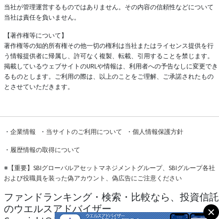
当社が管理運営するものではありません。その内容の信頼性などについて
当社は責任を負いません。
【著作権等について】
著作権等の知的所有権その他一切の権利は当社またはライセンス提供を行
う情報提供者に帰属し、許可なく複製、転載、引用することを禁じます。
掲載しているウェブサイトのURLや情報は、利用者への予告なしに変更でき
るものとします。ご利用の際は、以上のことをご理解、ご承諾されたもの
とさせていただきます。
・
企業情報
・
当サイトのご利用について
・
個人情報保護方針
・
履歴情報の取得について
※
【重要】SBIグローバルアセットマネジメントグループ、SBIグループ各社
および役職員を装った偽アカウント、偽広告にご注意ください
ファンドランキング・検索・比較なら、投資信託
のウエルスアドバイザー