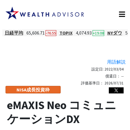
日経平均
65,606.71
TOPIX
4,074.93
NYダウ
54
-76.55
+19.08
用語解説
設定日:
2022/03/04
償還日：
--
評価基準日：
2026/07/31
NISA成長投資枠
eMAXIS Neo コミュニ
ケーションDX