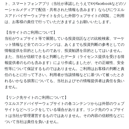
ト、スマートフォンアプリ（当社が承認したうえでXやfacebookなどのソ
ーシャルメディアで配信・共有された情報も含みます）ならびにウエル
スアドバイザーウェブサイトを介した外部ウェブサイトの閲覧、ご利用
は、お客様の責任で行っていただきますようお願いいたします。
【当サイトのご利用について】
当社がウェブサイト等で展開している投資信託などの比較検索、マーケ
ット情報など全てのコンテンツは、あくまでも投資判断の参考としての
情報提供を目的としたものであり、投資勧誘を目的としてはいません。
また、当社が信頼できると判断したデータ（ライセンス提供を受ける情
報提供者のものも含みます）により作成しましたが、その正確性、安全
性等について保証するものではありません。ご利用はお客様の判断と責
任のもとに行って下さい。利用者が当該情報などに基づいて被ったとさ
れるいかなる損害についても、当社およびその情報提供者は責任を負い
ません。
【リンク先サイトのご利用について】
ウエルスアドバイザーウェブサイトの各コンテンツからは外部のウェブ
サイトなどへリンクをしている場合があります。リンク先のウェブサイ
トは当社が管理運営するものではありません。その内容の信頼性などに
ついて当社は責任を負いません。