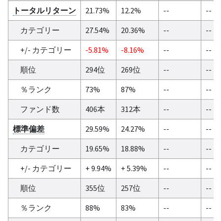
トータルリターン
21.73%
12.2%
--
--
カテゴリー
27.54%
20.36%
--
--
+/- カテゴリー
-5.81%
-8.16%
--
--
順位
294位
269位
--
--
％ランク
73%
87%
--
--
ファンド数
406本
312本
--
--
標準偏差
29.59%
24.27%
--
--
カテゴリー
19.65%
18.88%
--
--
+/- カテゴリー
+ 9.94%
+ 5.39%
--
--
順位
355位
257位
--
--
％ランク
88%
83%
--
--