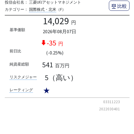
投信会社名：
三菱UFJアセットマネジメント
比較
カテゴリー：
国際株式・北米
（F）
14,029
円
基準価額
2026年08月07日
-35
円
前日比
(-0.25%)
541
純資産総額
百万円
5（高い）
リスクメジャー
★
レーティング
03311223
2022030401