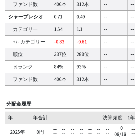
ファンド数
406本
312本
--
--
シャープレシオ
0.71
0.49
--
--
カテゴリー
1.54
1.1
--
--
+/- カテゴリー
-0.83
-0.61
--
--
順位
337位
288位
--
--
％ランク
84%
93%
--
--
ファンド数
406本
312本
--
--
分配金履歴
年
年合計
決算頻度：1年毎
0
--
--
--
--
--
--
--
--
2025年
0円
--
--
--
--
--
--
--
--
08/18