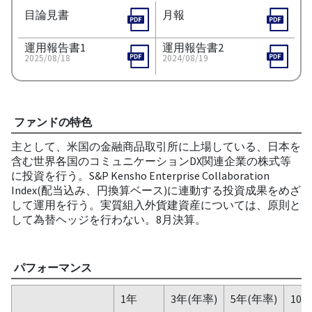
目論見書
月報
運用報告書1
運用報告書2
2025/08/18
2024/08/19
ファンドの特色
主として、米国の金融商品取引所に上場している、日本を
含む世界各国のコミュニケーションDX関連企業の株式等
に投資を行う。S&P Kensho Enterprise Collaboration
Index(配当込み、円換算ベース)に連動する投資成果をめざ
して運用を行う。実質組入外貨建資産については、原則と
して為替ヘッジを行わない。8月決算。
パフォーマンス
1年
3年(年率)
5年(年率)
10