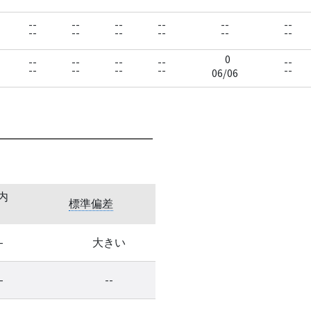
--
--
--
--
--
--
--
--
--
--
--
--
0
--
--
--
--
--
--
--
--
--
--
06/06
内
標準偏差
-
大きい
-
--