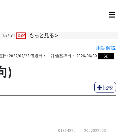
157.71
もっと見る＞
-0.09
用語解説
定日:
2022/02/22
償還日：
--
評価基準日：
2026/06/30
向)
比較
01314222
2022022203