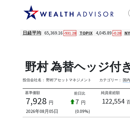
日経平均
65,369.16
TOPIX
4,045.89
N
-931.28
-0.28
野村 為替ヘッジ付き
投信会社名：
野村アセットマネジメント
カテゴリー：
国
基準価額
純資産総額
前日比
7,928
122,554
7
円
円
2026年08月05日
(0.09%)