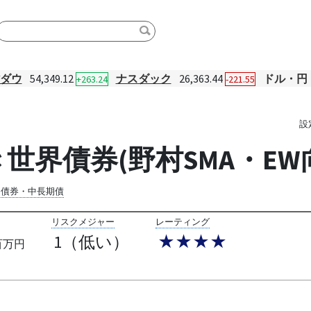
Yダウ
54,349.12
ナスダック
26,363.44
ドル・円
+263.24
-221.55
設
世界債券(野村SMA・EW
内債券・中長期債
リスクメジャー
レーティング
1（低い）
★★★★
百万円