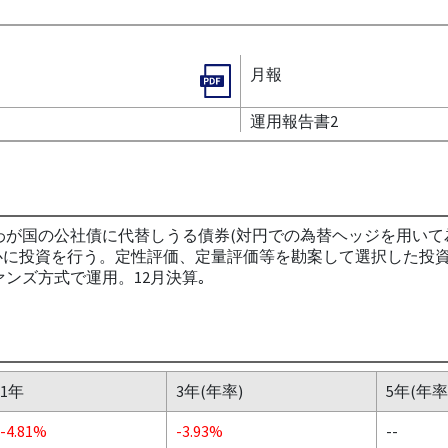
月報
運用報告書2
わが国の公社債に代替しうる債券(対円での為替ヘッジを用い
心に投資を行う。定性評価、定量評価等を勘案して選択した投
ンズ方式で運用。12月決算｡
1年
3年(年率)
5年(年率
-4.81%
-3.93%
--