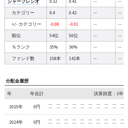
シャープレシオ
0.32
0.41
--
--
カテゴリー
0.4
0.42
--
--
+/- カテゴリー
-0.08
-0.01
--
--
順位
54位
50位
--
--
％ランク
35%
36%
--
--
ファンド数
158本
142本
--
--
分配金履歴
年
年合計
決算頻度：1年毎
--
--
--
--
--
--
--
--
--
--
2025年
0円
--
--
--
--
--
--
--
--
--
--
--
--
--
--
--
--
--
--
--
--
2024年
0円
--
--
--
--
--
--
--
--
--
--