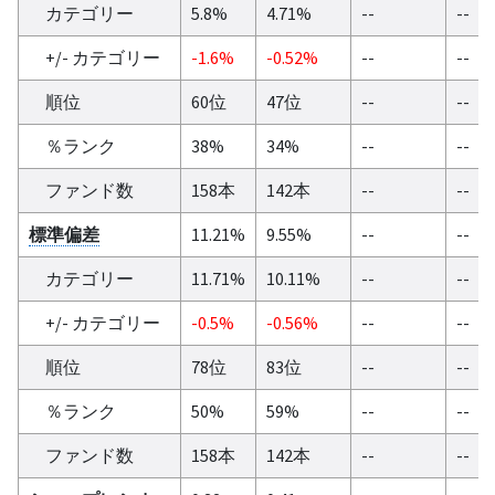
カテゴリー
5.8%
4.71%
--
--
+/- カテゴリー
-1.6%
-0.52%
--
--
順位
60位
47位
--
--
％ランク
38%
34%
--
--
ファンド数
158本
142本
--
--
標準偏差
11.21%
9.55%
--
--
カテゴリー
11.71%
10.11%
--
--
+/- カテゴリー
-0.5%
-0.56%
--
--
順位
78位
83位
--
--
％ランク
50%
59%
--
--
ファンド数
158本
142本
--
--