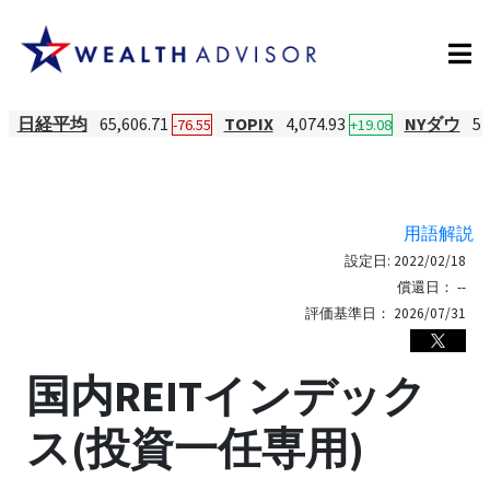
日経平均
65,606.71
TOPIX
4,074.93
NYダウ
54
-76.55
+19.08
用語解説
設定日:
2022/02/18
償還日：
--
評価基準日：
2026/07/31
国内REITインデック
ス(投資一任専用)