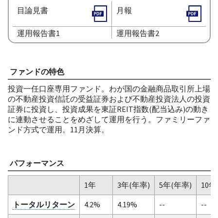
目論見書
月報
運用報告書1
運用報告書2
ファンドの特色
投資一任口座専用ファンド。わが国の金融商品取引所上場
の不動産投資信託の受益証券および不動産投資法人の投資
証券に投資し、投資成果を東証REIT指数(配当込み)の動き
に連動させることをめざして運用を行う。ファミリーファ
ンド方式で運用。11月決算。
パフォーマンス
1年
3年(年率)
5年(年率)
10年
トータルリターン
4.2%
4.19%
--
--