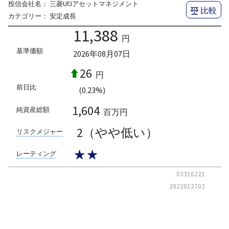
投信会社名：
三菱UFJアセットマネジメント
比較
カテゴリー：
安定成長
11,388
円
基準価額
2026年08月07日
26
円
前日比
(0.23%)
1,604
純資産総額
百万円
2（やや低い）
リスクメジャー
★★
レーティング
03316221
2022012702