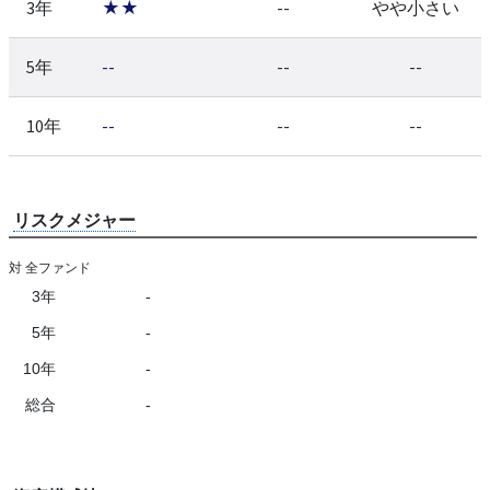
3年
★★
--
やや小さい
5年
--
--
--
10年
--
--
--
リスクメジャー
対 全ファンド
3年
-
5年
-
10年
-
総合
-