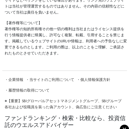
サイトなどへリンクをしている場合があります。リンク先のウェブサイ
トは当社が管理運営するものではありません。その内容の信頼性などに
ついて当社は責任を負いません。
【著作権等について】
著作権等の知的所有権その他一切の権利は当社またはライセンス提供を
行う情報提供者に帰属し、許可なく複製、転載、引用することを禁じま
す。掲載しているウェブサイトのURLや情報は、利用者への予告なしに変
更できるものとします。ご利用の際は、以上のことをご理解、ご承諾さ
れたものとさせていただきます。
・
企業情報
・
当サイトのご利用について
・
個人情報保護方針
・
履歴情報の取得について
※
【重要】SBIグローバルアセットマネジメントグループ、SBIグループ
各社および役職員を装った偽アカウント、偽広告にご注意ください
ファンドランキング・検索・比較なら、投資信
託のウエルスアドバイザー