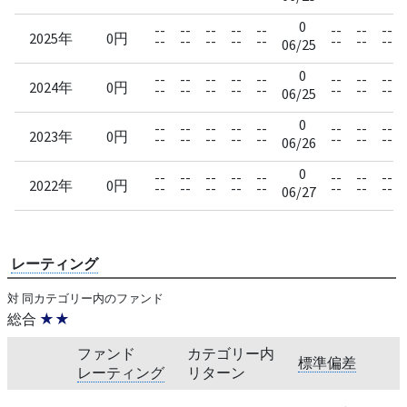
0
--
--
--
--
--
--
--
--
2025年
0円
--
--
--
--
--
--
--
--
06/25
0
--
--
--
--
--
--
--
--
2024年
0円
--
--
--
--
--
--
--
--
06/25
0
--
--
--
--
--
--
--
--
2023年
0円
--
--
--
--
--
--
--
--
06/26
0
--
--
--
--
--
--
--
--
2022年
0円
--
--
--
--
--
--
--
--
06/27
レーティング
対 同カテゴリー内のファンド
総合
★★
ファンド
カテゴリー内
標準偏差
レーティング
リターン