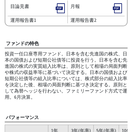
目論見書
月報
運用報告書1
運用報告書2
ファンドの特色
投資一任口座専用ファンド。日本を含む先進国の株式、日
本の国債および短期公社債等に投資を行う。日本を含む先
進国の株式の実質組入比率は、原則として相場の局面判断
や株式の収益率等に基づいて決定する。日本の国債および
短期公社債等の組入比率については、株式部分の組入比率
を決定した後、相場の局面判断に基づき決定する。原則と
して為替ヘッジを行わない。ファミリーファンド方式で運
用。6月決算。
パフォーマンス
1年
3年(年率)
5年(年率)
10年