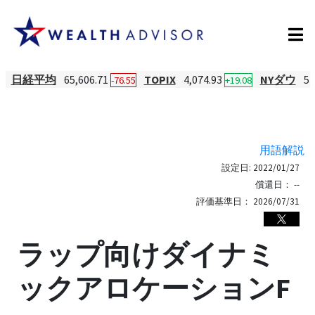
日経平均
65,606.71
TOPIX
4,074.93
NYダウ
54
-76.55
+19.08
用語解説
設定日:
2022/01/27
償還日：
--
評価基準日：
2026/07/31
ラップ向けダイナミ
ックアロケーションF