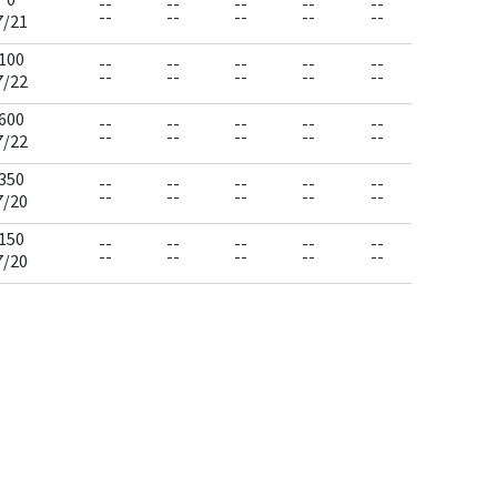
--
--
--
--
--
--
--
--
--
--
7/21
100
--
--
--
--
--
--
--
--
--
--
7/22
600
--
--
--
--
--
--
--
--
--
--
7/22
350
--
--
--
--
--
--
--
--
--
--
7/20
150
--
--
--
--
--
--
--
--
--
--
7/20