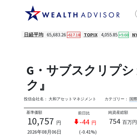
日経平均
65,683.26
TOPIX
4,055.85
N
-617.18
+9.68
G・サブスクリプシ
ク』
投信会社名：
大和アセットマネジメント
カテゴリー：
国
基準価額
純資産総額
前日比
10,757
754
-44
百万円
円
円
2026年08月06日
(-0.41%)