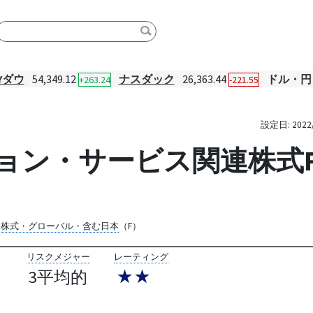
Yダウ
54,349.12
ナスダック
26,363.44
ドル・円
+263.24
-221.55
設定日:
2022
ョン・サービス関連株式
際株式・グローバル・含む日本
（F）
リスクメジャー
レーティング
3平均的
★★