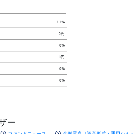
3.3%
0円
0%
0円
0%
0%
ザー
ファンドニュース
金融電卓（資産形成・運用シミ