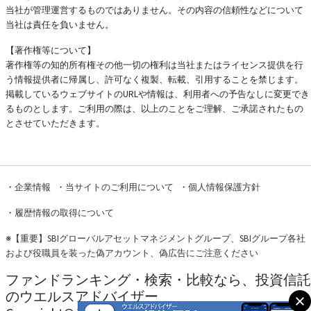
当社が管理運営するものではありません。その内容の信頼性などについて
当社は責任を負いません。
【著作権等について】
著作権等の知的所有権その他一切の権利は当社またはライセンス提供を行
う情報提供者に帰属し、許可なく複製、転載、引用することを禁じます。
掲載しているウェブサイトのURLや情報は、利用者への予告なしに変更でき
るものとします。ご利用の際は、以上のことをご理解、ご承諾されたもの
とさせていただきます。
・
企業情報
・
当サイトのご利用について
・
個人情報保護方針
・
履歴情報の取得について
※
【重要】SBIグローバルアセットマネジメントグループ、SBIグループ各社
および役職員を装った偽アカウント、偽広告にご注意ください
ファンドランキング・検索・比較なら、投資信託
のウエルスアドバイザー