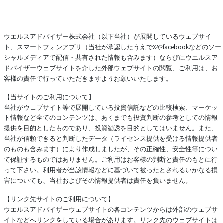
ウエルスアドバイザー株式会社（以下当社）が展開しているウェブサイ
ト、スマートフォンアプリ（当社が承認したうえでXやfacebookなどのソー
シャルメディアで配信・共有された情報も含みます）ならびにウエルスア
ドバイザーウェブサイトを介した外部ウェブサイトの閲覧、ご利用は、お
客様の責任で行っていただきますようお願いいたします。
【当サイトのご利用について】
当社がウェブサイト等で展開している投資信託などの比較検索、マーケッ
ト情報など全てのコンテンツは、あくまでも投資判断の参考としての情報
提供を目的としたものであり、投資勧誘を目的としてはいません。また、
当社が信頼できると判断したデータ（ライセンス提供を受ける情報提供者
のものも含みます）により作成しましたが、その正確性、安全性等につい
て保証するものではありません。ご利用はお客様の判断と責任のもとに行
って下さい。利用者が当該情報などに基づいて被ったとされるいかなる損
害についても、当社およびその情報提供者は責任を負いません。
【リンク先サイトのご利用について】
ウエルスアドバイザーウェブサイトの各コンテンツからは外部のウェブサ
イトなどへリンクをしている場合があります。リンク先のウェブサイトは