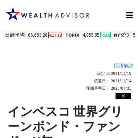
日経平均
65,683.26
TOPIX
4,055.85
NYダウ
54
-617.18
+9.68
用語解説
設定日:
2021/11/15
償還日：
2031/11/14
評価基準日：
2026/07/31
インベスコ 世界グリ
ーンボンド・ファン