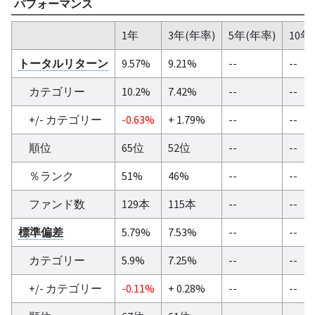
パフォーマンス
1年
3年(年率)
5年(年率)
10年
トータルリターン
9.57%
9.21%
--
--
カテゴリー
10.2%
7.42%
--
--
+/- カテゴリー
-0.63%
+ 1.79%
--
--
順位
65位
52位
--
--
％ランク
51%
46%
--
--
ファンド数
129本
115本
--
--
標準偏差
5.79%
7.53%
--
--
カテゴリー
5.9%
7.25%
--
--
+/- カテゴリー
-0.11%
+ 0.28%
--
--