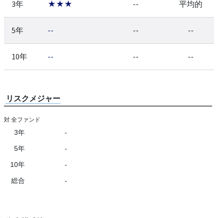
3年
★★★
--
平均的
5年
--
--
--
10年
--
--
--
リスクメジャー
対 全ファンド
3年
-
5年
-
10年
-
総合
-