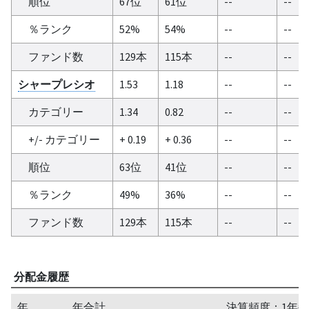
順位
67位
61位
--
--
％ランク
52%
54%
--
--
ファンド数
129本
115本
--
--
シャープレシオ
1.53
1.18
--
--
カテゴリー
1.34
0.82
--
--
+/- カテゴリー
+ 0.19
+ 0.36
--
--
順位
63位
41位
--
--
％ランク
49%
36%
--
--
ファンド数
129本
115本
--
--
分配金履歴
年
年合計
決算頻度：1年毎