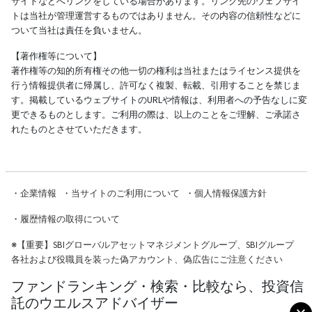
サイトなどへリンクをしている場合があります。リンク先のウェブサイ
トは当社が管理運営するものではありません。その内容の信頼性などに
ついて当社は責任を負いません。
【著作権等について】
著作権等の知的所有権その他一切の権利は当社またはライセンス提供を
行う情報提供者に帰属し、許可なく複製、転載、引用することを禁じま
す。掲載しているウェブサイトのURLや情報は、利用者への予告なしに変
更できるものとします。ご利用の際は、以上のことをご理解、ご承諾さ
れたものとさせていただきます。
・
企業情報
・
当サイトのご利用について
・
個人情報保護方針
・
履歴情報の取得について
※
【重要】SBIグローバルアセットマネジメントグループ、SBIグループ
各社および役職員を装った偽アカウント、偽広告にご注意ください
ファンドランキング・検索・比較なら、投資信
託のウエルスアドバイザー