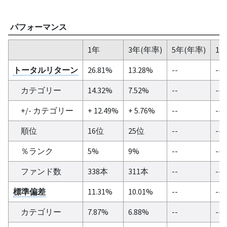
パフォーマンス
1年
3年(年率)
5年(年率)
10
トータルリターン
26.81%
13.28%
--
--
カテゴリー
14.32%
7.52%
--
--
+/- カテゴリー
+ 12.49%
+ 5.76%
--
--
順位
16位
25位
--
--
％ランク
5%
9%
--
--
ファンド数
338本
311本
--
--
標準偏差
11.31%
10.01%
--
--
カテゴリー
7.87%
6.88%
--
--