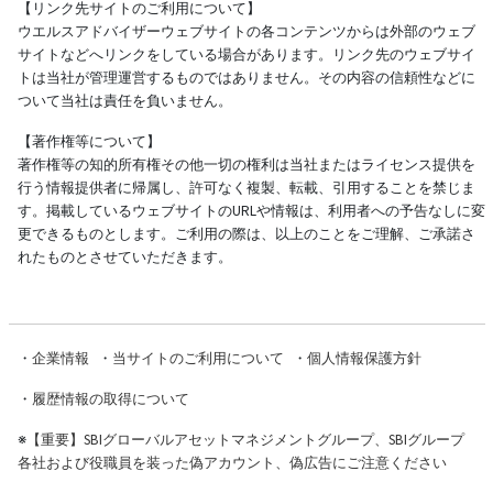
【リンク先サイトのご利用について】
ウエルスアドバイザーウェブサイトの各コンテンツからは外部のウェブ
サイトなどへリンクをしている場合があります。リンク先のウェブサイ
トは当社が管理運営するものではありません。その内容の信頼性などに
ついて当社は責任を負いません。
【著作権等について】
著作権等の知的所有権その他一切の権利は当社またはライセンス提供を
行う情報提供者に帰属し、許可なく複製、転載、引用することを禁じま
す。掲載しているウェブサイトのURLや情報は、利用者への予告なしに変
更できるものとします。ご利用の際は、以上のことをご理解、ご承諾さ
れたものとさせていただきます。
・
企業情報
・
当サイトのご利用について
・
個人情報保護方針
・
履歴情報の取得について
※
【重要】SBIグローバルアセットマネジメントグループ、SBIグループ
各社および役職員を装った偽アカウント、偽広告にご注意ください