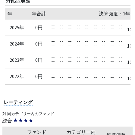
分配金履歴
年
年合計
決算頻度：1年毎
--
--
--
--
--
--
--
--
--
2025年
0円
--
--
--
--
--
--
--
--
--
10/
--
--
--
--
--
--
--
--
--
2024年
0円
--
--
--
--
--
--
--
--
--
10/
--
--
--
--
--
--
--
--
--
2023年
0円
--
--
--
--
--
--
--
--
--
10/
--
--
--
--
--
--
--
--
--
2022年
0円
--
--
--
--
--
--
--
--
--
10/
レーティング
対 同カテゴリー内のファンド
総合
★★★★
ファンド
カテゴリー内
標準偏差