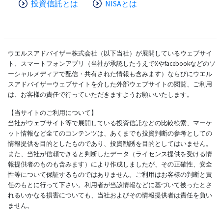
投資信託とは
NISAとは
ウエルスアドバイザー株式会社（以下当社）が展開しているウェブサイ
ト、スマートフォンアプリ（当社が承認したうえでXやfacebookなどのソ
ーシャルメディアで配信・共有された情報も含みます）ならびにウエル
スアドバイザーウェブサイトを介した外部ウェブサイトの閲覧、ご利用
は、お客様の責任で行っていただきますようお願いいたします。
【当サイトのご利用について】
当社がウェブサイト等で展開している投資信託などの比較検索、マーケ
ット情報など全てのコンテンツは、あくまでも投資判断の参考としての
情報提供を目的としたものであり、投資勧誘を目的としてはいません。
また、当社が信頼できると判断したデータ（ライセンス提供を受ける情
報提供者のものも含みます）により作成しましたが、その正確性、安全
性等について保証するものではありません。ご利用はお客様の判断と責
任のもとに行って下さい。利用者が当該情報などに基づいて被ったとさ
れるいかなる損害についても、当社およびその情報提供者は責任を負い
ません。