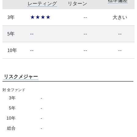
レーティング
リターン
3年
★★★★
--
大きい
5年
--
--
--
10年
--
--
--
リスクメジャー
対 全ファンド
3年
-
5年
-
10年
-
総合
-