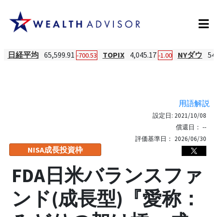
日経平均
65,599.91
TOPIX
4,045.17
NYダウ
54
-700.53
-1.00
用語解説
設定日:
2021/10/08
償還日：
--
評価基準日：
2026/06/30
NISA成長投資枠
FDA日米バランスファ
ンド(成長型)『愛称：