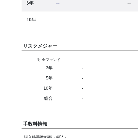
5年
--
--
10年
--
--
リスクメジャー
対 全ファンド
3年
-
5年
-
10年
-
総合
-
手数料情報
購入時手数料率（税込）