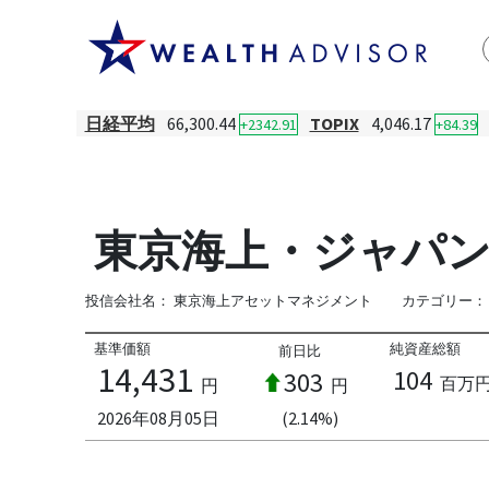
日経平均
66,300.44
TOPIX
4,046.17
+2342.91
+84.39
東京海上・ジャパン
投信会社名：
東京海上アセットマネジメント
カテゴリー：
基準価額
純資産総額
前日比
14,431
104
303
百万
円
円
2026年08月05日
(2.14%)