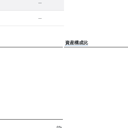
--
--
資産構成比
0%