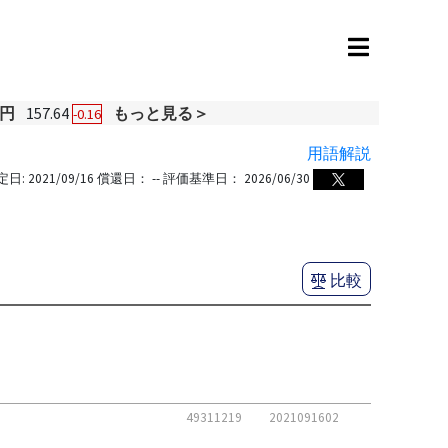
円
157.64
もっと見る＞
-0.16
用語解説
定日:
2021/09/16
償還日：
--
評価基準日：
2026/06/30
比較
49311219
2021091602