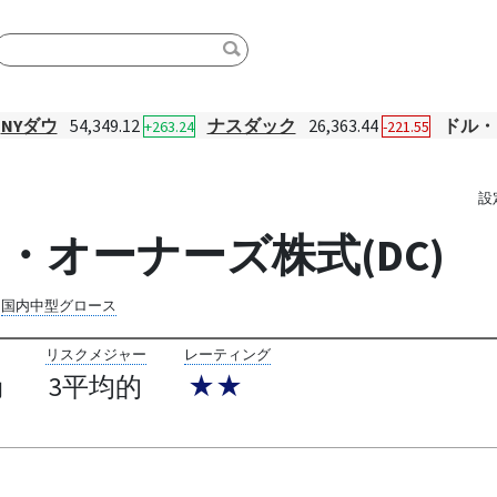
NYダウ
54,349.12
ナスダック
26,363.44
ドル・
+263.24
-221.55
設
・オーナーズ株式(DC)
国内中型グロース
リスクメジャー
レーティング
3平均的
★★
円