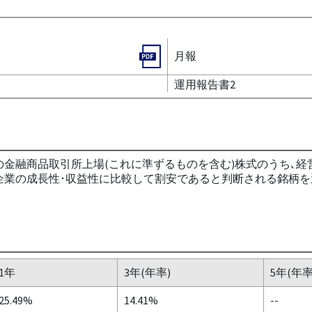
月報
運用報告書2
金融商品取引所上場(これに準ずるものを含む)株式のうち､経
企業の成長性･収益性に比較して割安であると判断される銘柄を
1年
3年(年率)
5年(年率
25.49%
14.41%
--