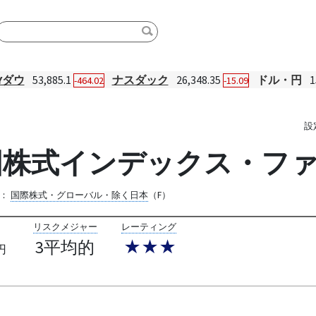
Yダウ
53,885.1
ナスダック
26,348.35
ドル・円
1
-464.02
-15.09
設
国株式インデックス・フ
：
国際株式・グローバル・除く日本
（F）
リスクメジャー
レーティング
3平均的
★★★
円