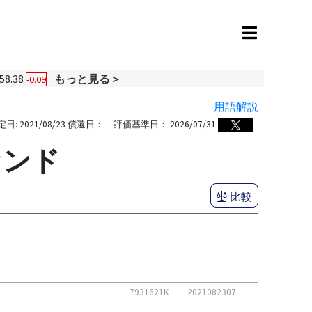
58.38
もっと見る＞
-0.09
用語解説
定日:
2021/08/23
償還日：
--
評価基準日：
2026/07/31
ァンド
比較
7931621K
2021082307