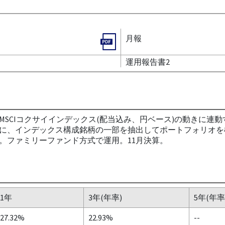
月報
運用報告書2
SCIコクサイインデックス(配当込み、円ベース)の動きに連
に、インデックス構成銘柄の一部を抽出してポートフォリオを
。ファミリーファンド方式で運用。11月決算。
1年
3年(年率)
5年(年率
27.32%
22.93%
--