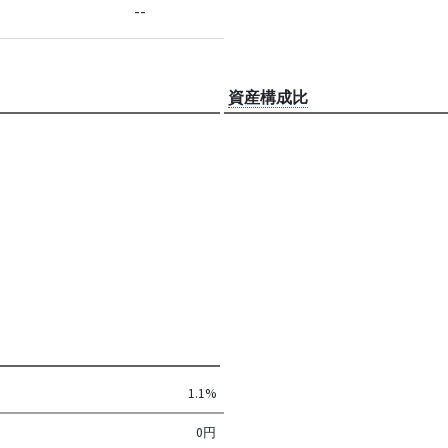
--
資産構成比
1.1%
0円