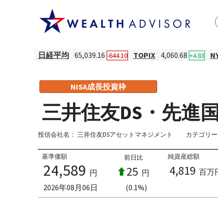
日経平均
65,039.16
TOPIX
4,060.68
N
-644.10
+4.83
NISA成長投資枠
三井住友DS・先進
投信会社名：
三井住友DSアセットマネジメント
カテゴリー
基準価額
純資産総額
前日比
24,589
4,819
25
百万
円
円
2026年08月06日
(0.1%)