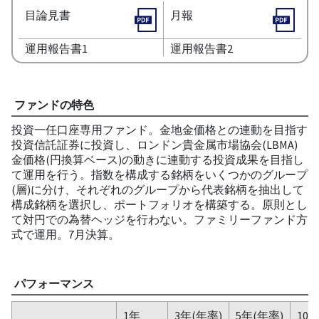
目論見書
月報
運用報告書1
運用報告書2
ファンドの特色
投資一任口座専用ファンド。金地金価格との連動を目指す
投資信託証券に投資し、ロンドン貴金属市場協会(LBMA)
金価格(円換算ベース)の動きに連動する投資成果を目指し
て運用を行う。指数を構成する銘柄をいくつかのグループ
(層)に分け、それぞれのグループから代表銘柄を抽出して
構成銘柄を選択し、ポートフォリオを構築する。原則とし
て対円での為替ヘッジを行わない。ファミリーファンド方
式で運用。7月決算。
パフォーマンス
1年
3年(年率)
5年(年率)
10