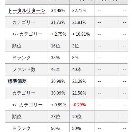
トータルリターン
34.48%
32.72%
--
--
カテゴリー
31.73%
21.81%
--
--
+/- カテゴリー
+ 2.75%
+ 10.91%
--
--
順位
16位
3位
--
--
％ランク
35%
8%
--
--
ファンド数
46本
40本
--
--
標準偏差
30.98%
21.29%
--
--
カテゴリー
30.09%
21.58%
--
--
+/- カテゴリー
+ 0.89%
-0.29%
--
--
順位
23位
20位
--
--
％ランク
50%
50%
--
--