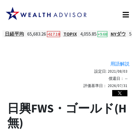
日経平均
65,683.26
TOPIX
4,055.85
NYダウ
54
-617.18
+9.68
用語解説
設定日:
2021/08/03
償還日：
--
評価基準日：
2026/07/31
日興FWS・ゴールド(H
無)