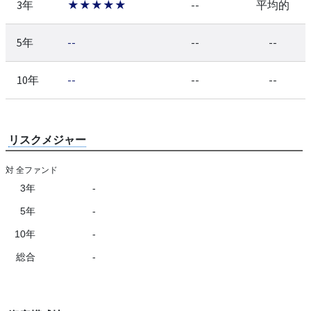
3年
★★★★★
--
平均的
5年
--
--
--
10年
--
--
--
リスクメジャー
対 全ファンド
3年
-
5年
-
10年
-
総合
-