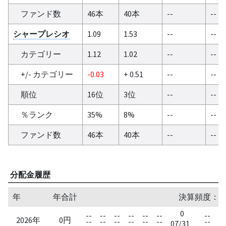
ファンド数
46本
40本
--
--
シャープレシオ
1.09
1.53
--
--
カテゴリー
1.12
1.02
--
--
+/- カテゴリー
-0.03
+ 0.51
--
--
順位
16位
3位
--
--
％ランク
35%
8%
--
--
ファンド数
46本
40本
--
--
分配金履歴
年
年合計
決算頻度：1
0
--
--
--
--
--
--
--
2026年
0円
--
--
--
--
--
--
--
07/31