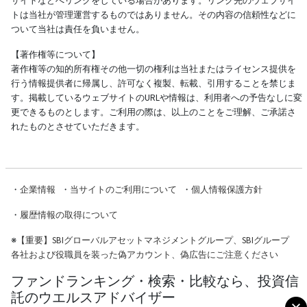
サイトなどへリンクをしている場合があります。リンク先のウェブサイ
トは当社が管理運営するものではありません。その内容の信頼性などに
ついて当社は責任を負いません。
【著作権等について】
著作権等の知的所有権その他一切の権利は当社またはライセンス提供を
行う情報提供者に帰属し、許可なく複製、転載、引用することを禁じま
す。掲載しているウェブサイトのURLや情報は、利用者への予告なしに変
更できるものとします。ご利用の際は、以上のことをご理解、ご承諾さ
れたものとさせていただきます。
・
企業情報
・
当サイトのご利用について
・
個人情報保護方針
・
履歴情報の取得について
※
【重要】SBIグローバルアセットマネジメントグループ、SBIグループ
各社および役職員を装った偽アカウント、偽広告にご注意ください
ファンドランキング・検索・比較なら、投資信
託のウエルスアドバイザー