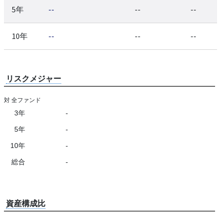
5年
--
--
--
10年
--
--
--
リスクメジャー
対 全ファンド
3年
-
5年
-
10年
-
総合
-
資産構成比