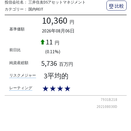
投信会社名：
三井住友DSアセットマネジメント
比較
カテゴリー：
国内REIT
10,360
円
基準価額
2026年08月06日
11
円
前日比
(0.11%)
5,736
純資産総額
百万円
3平均的
リスクメジャー
★★★★
レーティング
7931B218
202108030D