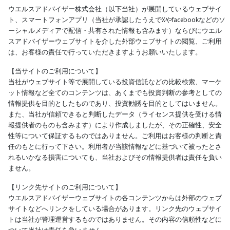
ウエルスアドバイザー株式会社（以下当社）が展開しているウェブサイ
ト、スマートフォンアプリ（当社が承認したうえでXやfacebookなどのソ
ーシャルメディアで配信・共有された情報も含みます）ならびにウエル
スアドバイザーウェブサイトを介した外部ウェブサイトの閲覧、ご利用
は、お客様の責任で行っていただきますようお願いいたします。
【当サイトのご利用について】
当社がウェブサイト等で展開している投資信託などの比較検索、マーケ
ット情報など全てのコンテンツは、あくまでも投資判断の参考としての
情報提供を目的としたものであり、投資勧誘を目的としてはいません。
また、当社が信頼できると判断したデータ（ライセンス提供を受ける情
報提供者のものも含みます）により作成しましたが、その正確性、安全
性等について保証するものではありません。ご利用はお客様の判断と責
任のもとに行って下さい。利用者が当該情報などに基づいて被ったとさ
れるいかなる損害についても、当社およびその情報提供者は責任を負い
ません。
【リンク先サイトのご利用について】
ウエルスアドバイザーウェブサイトの各コンテンツからは外部のウェブ
サイトなどへリンクをしている場合があります。リンク先のウェブサイ
トは当社が管理運営するものではありません。その内容の信頼性などに