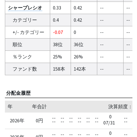
シャープレシオ
0.33
0.42
--
--
カテゴリー
0.4
0.42
--
--
+/- カテゴリー
-0.07
0
--
--
順位
38位
36位
--
--
％ランク
25%
26%
--
--
ファンド数
158本
142本
--
--
分配金履歴
年
年合計
決算頻度：1
0
--
--
--
--
--
--
--
2026年
0円
--
--
--
--
--
--
--
07/31
0
--
--
--
--
--
--
--
2025年
0円