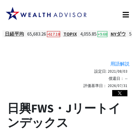
日経平均
65,683.26
TOPIX
4,055.85
NYダウ
54
-617.18
+9.68
用語解説
設定日:
2021/08/03
償還日：
--
評価基準日：
2026/07/31
日興FWS・Jリートイ
ンデックス