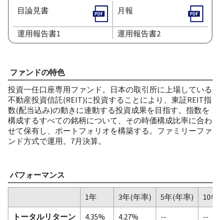
目論見書
月報
運用報告書1
運用報告書2
ファンドの特色
投資一任口座専用ファンド。日本の取引所に上場している
不動産投資信託(REIT)に投資することにより、東証REIT指
数(配当込み)の動きに連動する投資成果を目指す。指数を
構成するすべての銘柄について、その時価構成比率に合わ
せて保有し、ポートフォリオを構築する。ファミリーファ
ンド方式で運用。7月決算。
パフォーマンス
1年
3年(年率)
5年(年率)
10年
トータルリターン
4.35%
4.27%
--
--