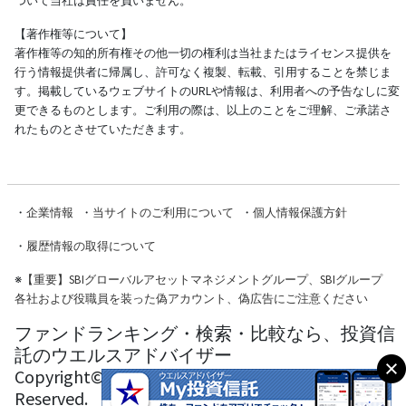
ついて当社は責任を負いません。
【著作権等について】
著作権等の知的所有権その他一切の権利は当社またはライセンス提供を
行う情報提供者に帰属し、許可なく複製、転載、引用することを禁じま
す。掲載しているウェブサイトのURLや情報は、利用者への予告なしに変
更できるものとします。ご利用の際は、以上のことをご理解、ご承諾さ
れたものとさせていただきます。
・
企業情報
・
当サイトのご利用について
・
個人情報保護方針
・
履歴情報の取得について
※
【重要】SBIグローバルアセットマネジメントグループ、SBIグループ
各社および役職員を装った偽アカウント、偽広告にご注意ください
ファンドランキング・検索・比較なら、投資信
託のウエルスアドバイザー
Copyright© Wealth Advisor Co., Ltd. All Rights
Reserved.