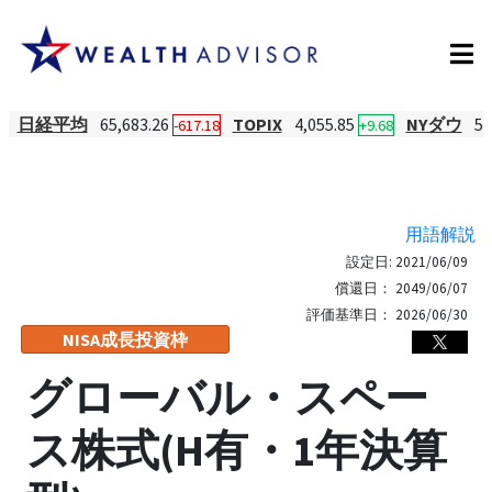
日経平均
65,683.26
TOPIX
4,055.85
NYダウ
54
-617.18
+9.68
用語解説
設定日:
2021/06/09
償還日：
2049/06/07
評価基準日：
2026/06/30
NISA成長投資枠
グローバル・スペー
ス株式(H有・1年決算