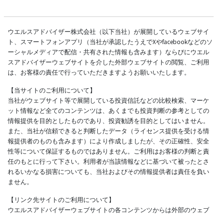
ウエルスアドバイザー株式会社（以下当社）が展開しているウェブサイ
ト、スマートフォンアプリ（当社が承認したうえでXやfacebookなどのソ
ーシャルメディアで配信・共有された情報も含みます）ならびにウエル
スアドバイザーウェブサイトを介した外部ウェブサイトの閲覧、ご利用
は、お客様の責任で行っていただきますようお願いいたします。
【当サイトのご利用について】
当社がウェブサイト等で展開している投資信託などの比較検索、マーケ
ット情報など全てのコンテンツは、あくまでも投資判断の参考としての
情報提供を目的としたものであり、投資勧誘を目的としてはいません。
また、当社が信頼できると判断したデータ（ライセンス提供を受ける情
報提供者のものも含みます）により作成しましたが、その正確性、安全
性等について保証するものではありません。ご利用はお客様の判断と責
任のもとに行って下さい。利用者が当該情報などに基づいて被ったとさ
れるいかなる損害についても、当社およびその情報提供者は責任を負い
ません。
【リンク先サイトのご利用について】
ウエルスアドバイザーウェブサイトの各コンテンツからは外部のウェブ