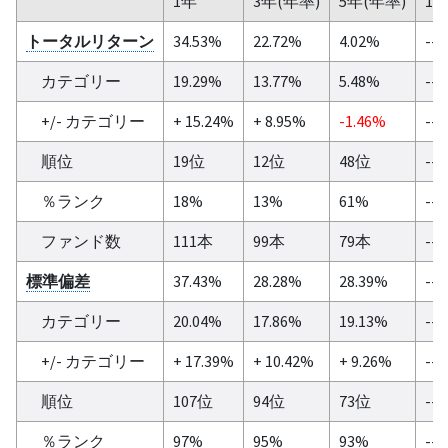
1年
3年(年率)
5年(年率)
10
トータルリターン
34.53%
22.72%
4.02%
--
カテゴリー
19.29%
13.77%
5.48%
--
+/- カテゴリー
+ 15.24%
+ 8.95%
-1.46%
--
順位
19位
12位
48位
--
％ランク
18%
13%
61%
--
ファンド数
111本
99本
79本
--
標準偏差
37.43%
28.28%
28.39%
--
カテゴリー
20.04%
17.86%
19.13%
--
+/- カテゴリー
+ 17.39%
+ 10.42%
+ 9.26%
--
順位
107位
94位
73位
--
％ランク
97%
95%
93%
--