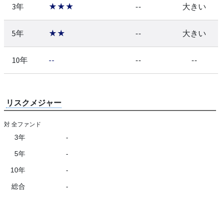
3年
★★★
--
大きい
5年
★★
--
大きい
10年
--
--
--
リスクメジャー
対 全ファンド
3年
-
5年
-
10年
-
総合
-