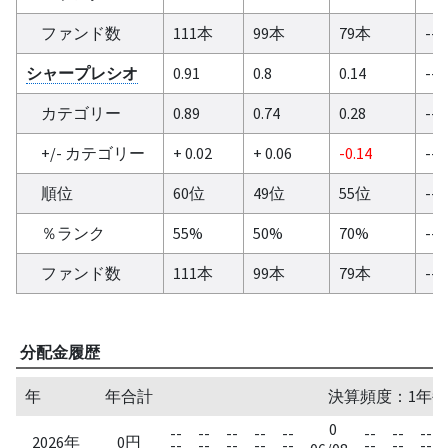
ファンド数
111本
99本
79本
--
シャープレシオ
0.91
0.8
0.14
--
カテゴリー
0.89
0.74
0.28
--
+/- カテゴリー
+ 0.02
+ 0.06
-0.14
--
順位
60位
49位
55位
--
％ランク
55%
50%
70%
--
ファンド数
111本
99本
79本
--
分配金履歴
年
年合計
決算頻度：1年毎
0
--
--
--
--
--
--
--
--
2026年
0円
--
--
--
--
--
--
--
--