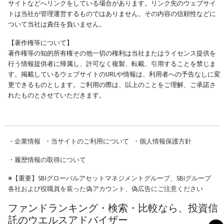
サイトなどへリンクをしている場合があります。リンク先のウェブサイ
トは当社が管理運営するものではありません。その内容の信頼性などに
ついて当社は責任を負いません。
【著作権等について】
著作権等の知的所有権その他一切の権利は当社またはライセンス提供を
行う情報提供者に帰属し、許可なく複製、転載、引用することを禁じま
す。掲載しているウェブサイトのURLや情報は、利用者への予告なしに変
更できるものとします。ご利用の際は、以上のことをご理解、ご承諾さ
れたものとさせていただきます。
・
企業情報
・
当サイトのご利用について
・
個人情報保護方針
・
履歴情報の取得について
※
【重要】SBIグローバルアセットマネジメントグループ、SBIグループ
各社および役職員を装った偽アカウント、偽広告にご注意ください
ファンドランキング・検索・比較なら、投資信
託のウエルスアドバイザー