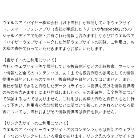
ウエルスアドバイザー株式会社（以下当社）が展開しているウェブサイ
ト、スマートフォンアプリ（当社が承認したうえでXやfacebookなどのソー
シャルメディアで配信・共有された情報も含みます）ならびにウエルスア
ドバイザーウェブサイトを介した外部ウェブサイトの閲覧、ご利用は、お
客様の責任で行っていただきますようお願いいたします。
【当サイトのご利用について】
当社がウェブサイト等で展開している投資信託などの比較検索、マーケッ
ト情報など全てのコンテンツは、あくまでも投資判断の参考としての情報
提供を目的としたものであり、投資勧誘を目的としてはいません。また、
当社が信頼できると判断したデータ（ライセンス提供を受ける情報提供者
のものも含みます）により作成しましたが、その正確性、安全性等につい
て保証するものではありません。ご利用はお客様の判断と責任のもとに行
って下さい。利用者が当該情報などに基づいて被ったとされるいかなる損
害についても、当社およびその情報提供者は責任を負いません。
【リンク先サイトのご利用について】
ウエルスアドバイザーウェブサイトの各コンテンツからは外部のウェブサ
イトなどへリンクをしている場合があります。リンク先のウェブサイトは