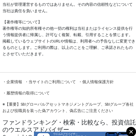
当社が管理運営するものではありません。その内容の信頼性などについて
当社は責任を負いません。
【著作権等について】
著作権等の知的所有権その他一切の権利は当社またはライセンス提供を行
う情報提供者に帰属し、許可なく複製、転載、引用することを禁じます。
掲載しているウェブサイトのURLや情報は、利用者への予告なしに変更でき
るものとします。ご利用の際は、以上のことをご理解、ご承諾されたもの
とさせていただきます。
・
企業情報
・
当サイトのご利用について
・
個人情報保護方針
・
履歴情報の取得について
※
【重要】SBIグローバルアセットマネジメントグループ、SBIグループ各社
および役職員を装った偽アカウント、偽広告にご注意ください
ファンドランキング・検索・比較なら、投資信託
のウエルスアドバイザー