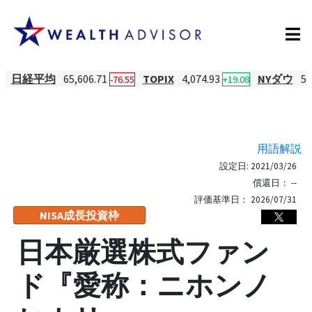
日経平均
65,606.71
TOPIX
4,074.93
NYダウ
54
-76.55
+19.08
用語解説
設定日:
2021/03/26
償還日：
--
評価基準日：
2026/07/31
NISA成長投資枠
日本厳選株式ファン
ド『愛称：ニホンノ