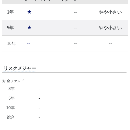
3年
★
--
やや小さい
5年
★
--
やや小さい
10年
--
--
--
リスクメジャー
対 全ファンド
3年
-
5年
-
10年
-
総合
-