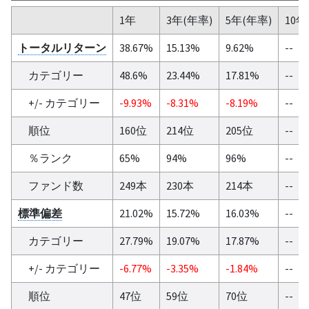
1年
3年(年率)
5年(年率)
10年
トータルリターン
38.67%
15.13%
9.62%
--
カテゴリー
48.6%
23.44%
17.81%
--
+/- カテゴリー
-9.93%
-8.31%
-8.19%
--
順位
160位
214位
205位
--
％ランク
65%
94%
96%
--
ファンド数
249本
230本
214本
--
標準偏差
21.02%
15.72%
16.03%
--
カテゴリー
27.79%
19.07%
17.87%
--
+/- カテゴリー
-6.77%
-3.35%
-1.84%
--
順位
47位
59位
70位
--