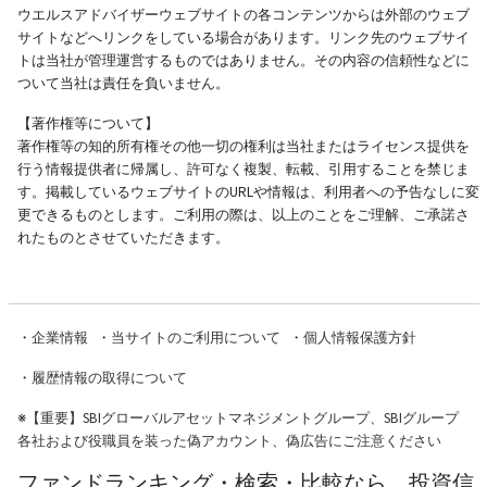
ウエルスアドバイザーウェブサイトの各コンテンツからは外部のウェブ
サイトなどへリンクをしている場合があります。リンク先のウェブサイ
トは当社が管理運営するものではありません。その内容の信頼性などに
ついて当社は責任を負いません。
【著作権等について】
著作権等の知的所有権その他一切の権利は当社またはライセンス提供を
行う情報提供者に帰属し、許可なく複製、転載、引用することを禁じま
す。掲載しているウェブサイトのURLや情報は、利用者への予告なしに変
更できるものとします。ご利用の際は、以上のことをご理解、ご承諾さ
れたものとさせていただきます。
・
企業情報
・
当サイトのご利用について
・
個人情報保護方針
・
履歴情報の取得について
※
【重要】SBIグローバルアセットマネジメントグループ、SBIグループ
各社および役職員を装った偽アカウント、偽広告にご注意ください
ファンドランキング・検索・比較なら、投資信