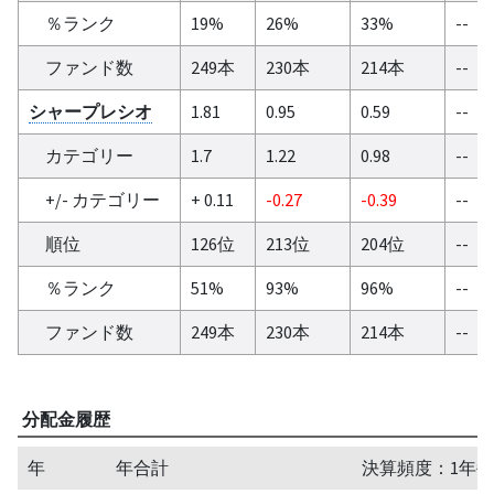
％ランク
19%
26%
33%
--
ファンド数
249本
230本
214本
--
シャープレシオ
1.81
0.95
0.59
--
カテゴリー
1.7
1.22
0.98
--
+/- カテゴリー
+ 0.11
-0.27
-0.39
--
順位
126位
213位
204位
--
％ランク
51%
93%
96%
--
ファンド数
249本
230本
214本
--
分配金履歴
年
年合計
決算頻度：1年毎