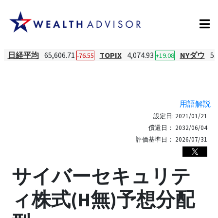
日経平均
65,606.71
TOPIX
4,074.93
NYダウ
53
-76.55
+19.08
用語解説
設定日:
2021/01/21
償還日：
2032/06/04
評価基準日：
2026/07/31
サイバーセキュリテ
ィ株式(H無)予想分配