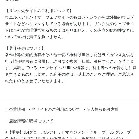
【リンク先サイトのご利用について】
ウエルスアドバイザーウェブサイトの各コンテンツからは外部のウェブ
サイトなどへリンクをしている場合があります。リンク先のウェブサイ
トは当社が管理運営するものではありません。その内容の信頼性などに
ついて当社は責任を負いません。
【著作権等について】
著作権等の知的所有権その他一切の権利は当社またはライセンス提供を
行う情報提供者に帰属し、許可なく複製、転載、引用することを禁じま
す。掲載しているウェブサイトのURLや情報は、利用者への予告なしに変
更できるものとします。ご利用の際は、以上のことをご理解、ご承諾さ
れたものとさせていただきます。
・
企業情報
・
当サイトのご利用について
・
個人情報保護方針
・
履歴情報の取得について
※
【重要】SBIグローバルアセットマネジメントグループ、SBIグループ
各社および役職員を装った偽アカウント、偽広告にご注意ください