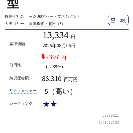
型
投信会社名：
三菱UFJアセットマネジメント
比較
カテゴリー：
国際株式・北米
（F）
13,334
円
基準価額
2026年08月06日
-397
円
前日比
(-2.89%)
86,310
純資産総額
百万円
5（高い）
リスクメジャー
★★
レーティング
03319211
2021012103