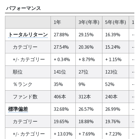
パフォーマンス
1年
3年(年率)
5年(年率)
10
トータルリターン
27.88%
29.15%
16.39%
--
カテゴリー
27.54%
20.36%
15.24%
--
+/- カテゴリー
+ 0.34%
+ 8.79%
+ 1.15%
--
順位
141位
27位
123位
--
％ランク
35%
9%
52%
--
ファンド数
406本
312本
240本
--
標準偏差
32.68%
26.57%
26.99%
--
カテゴリー
19.65%
18.88%
19.76%
--
+/- カテゴリー
+ 13.03%
+ 7.69%
+ 7.23%
--