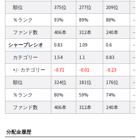
順位
375位
277位
209位
--
％ランク
93%
89%
88%
--
ファンド数
406本
312本
240本
--
シャープレシオ
0.83
1.09
0.6
--
カテゴリー
1.54
1.1
0.83
--
+/- カテゴリー
-0.71
-0.01
-0.23
--
順位
324位
181位
176位
--
％ランク
80%
59%
74%
--
ファンド数
406本
312本
240本
--
分配金履歴