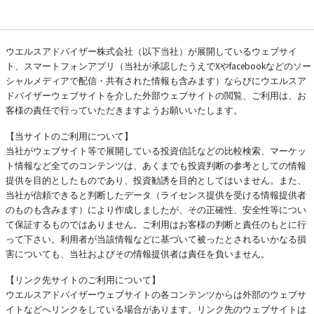
ウエルスアドバイザー株式会社（以下当社）が展開しているウェブサイ
ト、スマートフォンアプリ（当社が承認したうえでXやfacebookなどのソー
シャルメディアで配信・共有された情報も含みます）ならびにウエルスア
ドバイザーウェブサイトを介した外部ウェブサイトの閲覧、ご利用は、お
客様の責任で行っていただきますようお願いいたします。
【当サイトのご利用について】
当社がウェブサイト等で展開している投資信託などの比較検索、マーケッ
ト情報など全てのコンテンツは、あくまでも投資判断の参考としての情報
提供を目的としたものであり、投資勧誘を目的としてはいません。また、
当社が信頼できると判断したデータ（ライセンス提供を受ける情報提供者
のものも含みます）により作成しましたが、その正確性、安全性等につい
て保証するものではありません。ご利用はお客様の判断と責任のもとに行
って下さい。利用者が当該情報などに基づいて被ったとされるいかなる損
害についても、当社およびその情報提供者は責任を負いません。
【リンク先サイトのご利用について】
ウエルスアドバイザーウェブサイトの各コンテンツからは外部のウェブサ
イトなどへリンクをしている場合があります。リンク先のウェブサイトは