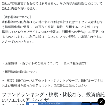
当社が管理運営するものではありません。その内容の信頼性などについて
当社は責任を負いません。
【著作権等について】
著作権等の知的所有権その他一切の権利は当社またはライセンス提供を行
う情報提供者に帰属し、許可なく複製、転載、引用することを禁じます。
掲載しているウェブサイトのURLや情報は、利用者への予告なしに変更でき
るものとします。ご利用の際は、以上のことをご理解、ご承諾されたもの
とさせていただきます。
・
企業情報
・
当サイトのご利用について
・
個人情報保護方針
・
履歴情報の取得について
※
【重要】SBIグローバルアセットマネジメントグループ、SBIグループ各社
および役職員を装った偽アカウント、偽広告にご注意ください
ファンドランキング・検索・比較なら、投資信託
のウエルスアドバイザー