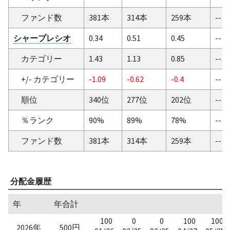
ファンド数
381本
314本
259本
--
シャープレシオ
0.34
0.51
0.45
--
カテゴリー
1.43
1.13
0.85
--
+/- カテゴリー
-1.09
-0.62
-0.4
--
順位
340位
277位
202位
--
％ランク
90%
89%
78%
--
ファンド数
381本
314本
259本
--
分配金履歴
年
年合計
100
0
0
100
100
2026年
500円