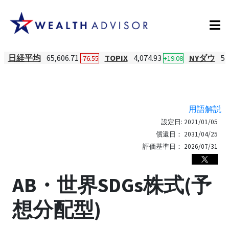
日経平均
65,606.71
TOPIX
4,074.93
NYダウ
54
-76.55
+19.08
用語解説
設定日:
2021/01/05
償還日：
2031/04/25
評価基準日：
2026/07/31
AB・世界SDGs株式(予
想分配型)