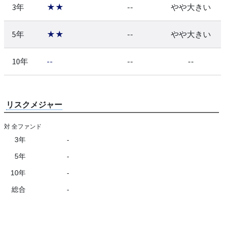
3年
★★
--
やや大きい
5年
★★
--
やや大きい
10年
--
--
--
リスクメジャー
対 全ファンド
3年
-
5年
-
10年
-
総合
-