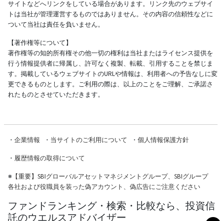
サイトなどへリンクをしている場合があります。リンク先のウェブサイ
トは当社が管理運営するものではありません。その内容の信頼性などに
ついて当社は責任を負いません。
【著作権等について】
著作権等の知的所有権その他一切の権利は当社またはライセンス提供を
行う情報提供者に帰属し、許可なく複製、転載、引用することを禁じま
す。掲載しているウェブサイトのURLや情報は、利用者への予告なしに変
更できるものとします。ご利用の際は、以上のことをご理解、ご承諾さ
れたものとさせていただきます。
・
企業情報
・
当サイトのご利用について
・
個人情報保護方針
・
履歴情報の取得について
※
【重要】SBIグローバルアセットマネジメントグループ、SBIグループ
各社および役職員を装った偽アカウント、偽広告にご注意ください
ファンドランキング・検索・比較なら、投資信
託のウエルスアドバイザー