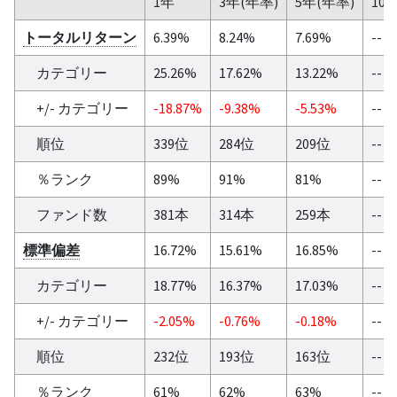
1年
3年(年率)
5年(年率)
10
トータルリターン
6.39%
8.24%
7.69%
--
カテゴリー
25.26%
17.62%
13.22%
--
+/- カテゴリー
-18.87%
-9.38%
-5.53%
--
順位
339位
284位
209位
--
％ランク
89%
91%
81%
--
ファンド数
381本
314本
259本
--
標準偏差
16.72%
15.61%
16.85%
--
カテゴリー
18.77%
16.37%
17.03%
--
+/- カテゴリー
-2.05%
-0.76%
-0.18%
--
順位
232位
193位
163位
--
％ランク
61%
62%
63%
--