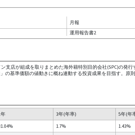
月報
運用報告書2
ン支店が組成を取りまとめた海外籍特別目的会社(SPC)の発行する円建
(Cayman) Ltd」の基準価額の値動きに概ね連動する投資成果を
1年
3年(年率)
5年(年
31.04%
1.7%
1.43%