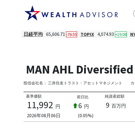
日経平均
65,606.71
TOPIX
4,074.93
N
-76.55
+19.08
MAN AHL Divers
投信会社名：
三井住友トラスト・アセットマネジメント
カ
基準価額
純資産総額
前日比
11,992
9
6
百万円
円
円
2026年08月06日
(0.05%)