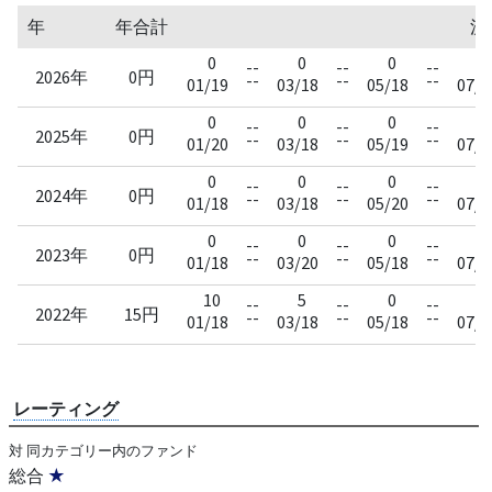
年
年合計
決
0
0
0
0
--
--
--
2026年
0円
--
--
--
01/19
03/18
05/18
07/2
0
0
0
0
--
--
--
2025年
0円
--
--
--
01/20
03/18
05/19
07/1
0
0
0
0
--
--
--
2024年
0円
--
--
--
01/18
03/18
05/20
07/1
0
0
0
0
--
--
--
2023年
0円
--
--
--
01/18
03/20
05/18
07/1
10
5
0
0
--
--
--
2022年
15円
--
--
--
01/18
03/18
05/18
07/1
レーティング
対 同カテゴリー内のファンド
総合
★