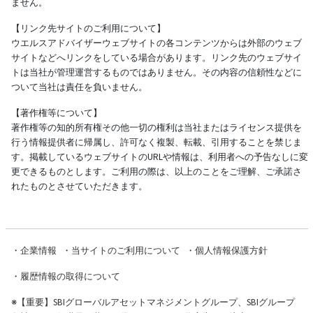
ません。
【リンク先サイトのご利用について】
ウエルスアドバイザーウェブサイトの各コンテンツからは外部のウェブ
サイトなどへリンクをしている場合があります。リンク先のウェブサイ
トは当社が管理運営するものではありません。その内容の信頼性などに
ついて当社は責任を負いません。
【著作権等について】
著作権等の知的所有権その他一切の権利は当社またはライセンス提供を
行う情報提供者に帰属し、許可なく複製、転載、引用することを禁じま
す。掲載しているウェブサイトのURLや情報は、利用者への予告なしに変
更できるものとします。ご利用の際は、以上のことをご理解、ご承諾さ
れたものとさせていただきます。
・
企業情報
・
当サイトのご利用について
・
個人情報保護方針
・
履歴情報の取得について
※
【重要】SBIグローバルアセットマネジメントグループ、SBIグループ