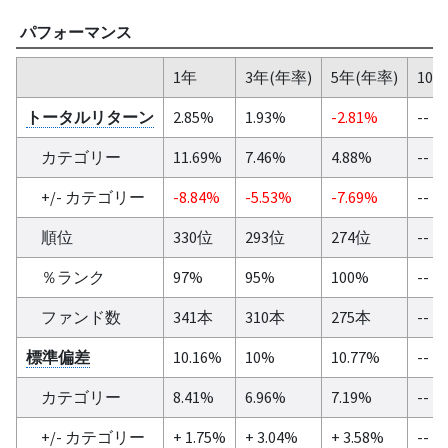
パフォーマンス
1年
3年(年率)
5年(年率)
10
トータルリターン
2.85%
1.93%
-2.81%
--
カテゴリー
11.69%
7.46%
4.88%
--
+/- カテゴリー
-8.84%
-5.53%
-7.69%
--
順位
330位
293位
274位
--
％ランク
97%
95%
100%
--
ファンド数
341本
310本
275本
--
標準偏差
10.16%
10%
10.77%
--
カテゴリー
8.41%
6.96%
7.19%
--
+/- カテゴリー
+ 1.75%
+ 3.04%
+ 3.58%
--