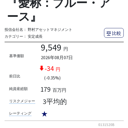
『愛称：ブルー・ア
ース』
投信会社名：
野村アセットマネジメント
比較
カテゴリー：
安定成長
9,549
円
基準価額
2026年08月07日
-34
円
前日比
(-0.35%)
179
純資産総額
百万円
3平均的
リスクメジャー
★
レーティング
0131520B