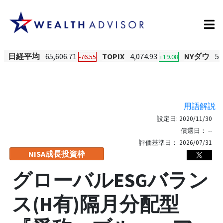
日経平均
65,606.71
TOPIX
4,074.93
NYダウ
54
-76.55
+19.08
用語解説
設定日:
2020/11/30
償還日：
--
評価基準日：
2026/07/31
NISA成長投資枠
グローバルESGバラン
ス(H有)隔月分配型