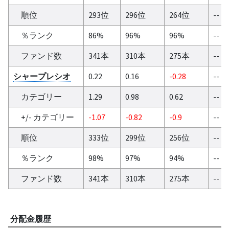
順位
293位
296位
264位
--
％ランク
86%
96%
96%
--
ファンド数
341本
310本
275本
--
シャープレシオ
0.22
0.16
-0.28
--
カテゴリー
1.29
0.98
0.62
--
+/- カテゴリー
-1.07
-0.82
-0.9
--
順位
333位
299位
256位
--
％ランク
98%
97%
94%
--
ファンド数
341本
310本
275本
--
分配金履歴