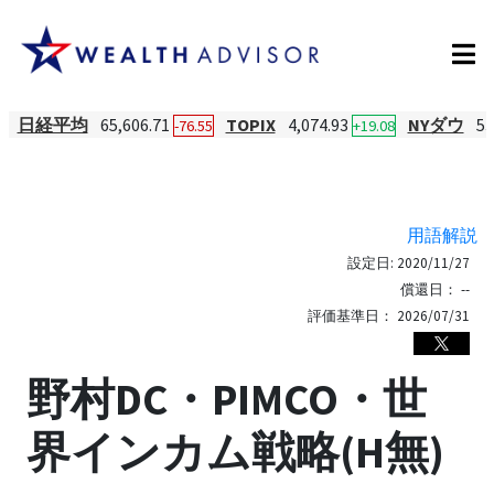
日経平均
65,606.71
TOPIX
4,074.93
NYダウ
53
-76.55
+19.08
用語解説
設定日:
2020/11/27
償還日：
--
評価基準日：
2026/07/31
野村DC・PIMCO・世
界インカム戦略(H無)