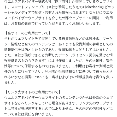
ウエルスアドバイザー株式会社（以下当社）が展開しているウェブサイ
ト、スマートフォンアプリ（当社が承認したうえでXやfacebookなどのソ
ーシャルメディアで配信・共有された情報も含みます）ならびにウエル
スアドバイザーウェブサイトを介した外部ウェブサイトの閲覧、ご利用
は、お客様の責任で行っていただきますようお願いいたします。
【当サイトのご利用について】
当社がウェブサイト等で展開している投資信託などの比較検索、マーケ
ット情報など全てのコンテンツは、あくまでも投資判断の参考としての
情報提供を目的としたものであり、投資勧誘を目的としてはいません。
また、当社が信頼できると判断したデータ（ライセンス提供を受ける情
報提供者のものも含みます）により作成しましたが、その正確性、安全
性等について保証するものではありません。ご利用はお客様の判断と責
任のもとに行って下さい。利用者が当該情報などに基づいて被ったとさ
れるいかなる損害についても、当社およびその情報提供者は責任を負い
ません。
【リンク先サイトのご利用について】
ウエルスアドバイザーウェブサイトの各コンテンツからは外部のウェブ
サイトなどへリンクをしている場合があります。リンク先のウェブサイ
トは当社が管理運営するものではありません。その内容の信頼性などに
ついて当社は責任を負いません。