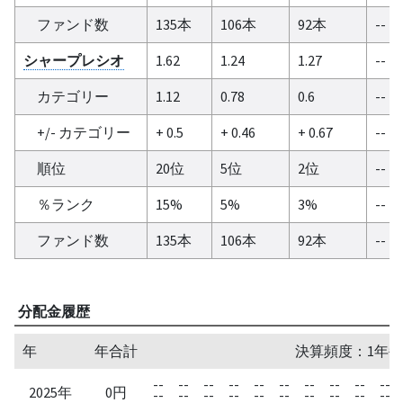
ファンド数
135本
106本
92本
--
シャープレシオ
1.62
1.24
1.27
--
カテゴリー
1.12
0.78
0.6
--
+/- カテゴリー
+ 0.5
+ 0.46
+ 0.67
--
順位
20位
5位
2位
--
％ランク
15%
5%
3%
--
ファンド数
135本
106本
92本
--
分配金履歴
年
年合計
決算頻度：1年毎
--
--
--
--
--
--
--
--
--
--
2025年
0円
--
--
--
--
--
--
--
--
--
--