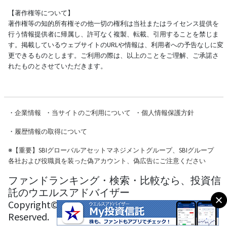
【著作権等について】
著作権等の知的所有権その他一切の権利は当社またはライセンス提供を
行う情報提供者に帰属し、許可なく複製、転載、引用することを禁じま
す。掲載しているウェブサイトのURLや情報は、利用者への予告なしに変
更できるものとします。ご利用の際は、以上のことをご理解、ご承諾さ
れたものとさせていただきます。
・
企業情報
・
当サイトのご利用について
・
個人情報保護方針
・
履歴情報の取得について
※
【重要】SBIグローバルアセットマネジメントグループ、SBIグループ
各社および役職員を装った偽アカウント、偽広告にご注意ください
ファンドランキング・検索・比較なら、投資信
託のウエルスアドバイザー
Copyright© Wealth Advisor Co., Ltd. All Rights
Reserved.