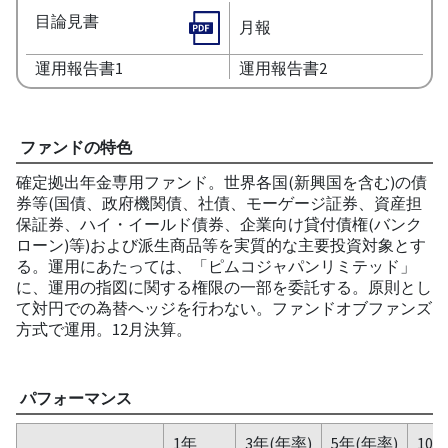
目論見書
月報
運用報告書1
運用報告書2
ファンドの特色
確定拠出年金専用ファンド。世界各国(新興国を含む)の債
券等(国債、政府機関債、社債、モーゲージ証券、資産担
保証券、ハイ・イールド債券、企業向け貸付債権(バンク
ローン)等)および派生商品等を実質的な主要投資対象とす
る。運用にあたっては、「ピムコジャパンリミテッド」
に、運用の指図に関する権限の一部を委託する。原則とし
て対円での為替ヘッジを行わない。ファンドオブファンズ
方式で運用。12月決算。
パフォーマンス
1年
3年(年率)
5年(年率)
10