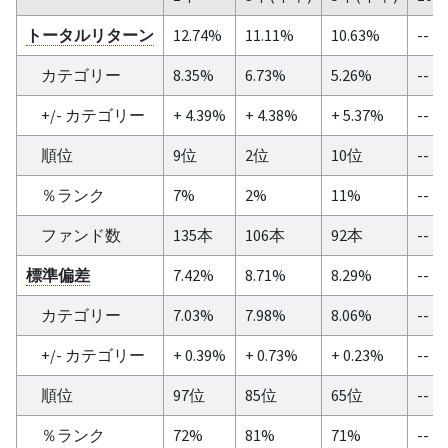
トータルリターン
12.74%
11.11%
10.63%
--
カテゴリー
8.35%
6.73%
5.26%
--
+/- カテゴリー
+ 4.39%
+ 4.38%
+ 5.37%
--
順位
9位
2位
10位
--
％ランク
7%
2%
11%
--
ファンド数
135本
106本
92本
--
標準偏差
7.42%
8.71%
8.29%
--
カテゴリー
7.03%
7.98%
8.06%
--
+/- カテゴリー
+ 0.39%
+ 0.73%
+ 0.23%
--
順位
97位
85位
65位
--
％ランク
72%
81%
71%
--