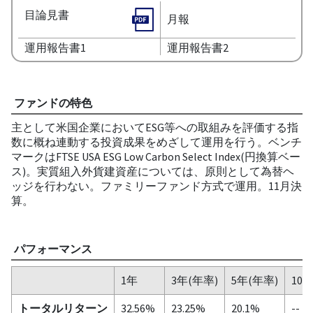
目論見書
月報
運用報告書1
運用報告書2
ファンドの特色
主として米国企業においてESG等への取組みを評価する指
数に概ね連動する投資成果をめざして運用を行う。ベンチ
マークはFTSE USA ESG Low Carbon Select Index(円換算ベー
ス)。実質組入外貨建資産については、原則として為替ヘ
ッジを行わない。ファミリーファンド方式で運用。11月決
算。
パフォーマンス
1年
3年(年率)
5年(年率)
10
トータルリターン
32.56%
23.25%
20.1%
--