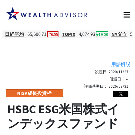
日経平均
65,606.71
TOPIX
4,074.93
NYダウ
53
-76.55
+19.08
用語解説
設定日:
2020/11/27
償還日：
--
評価基準日：
2026/07/31
NISA成長投資枠
HSBC ESG米国株式イ
ンデックスファンド