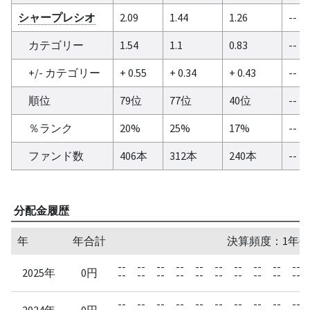
シャープレシオ
2.09
1.44
1.26
--
カテゴリー
1.54
1.1
0.83
--
+/- カテゴリー
+ 0.55
+ 0.34
+ 0.43
--
順位
79位
77位
40位
--
％ランク
20%
25%
17%
--
ファンド数
406本
312本
240本
--
分配金履歴
年
年合計
決算頻度：1年毎
--
--
--
--
--
--
--
--
--
--
2025年
0円
--
--
--
--
--
--
--
--
--
--
--
--
--
--
--
--
--
--
--
--
2024年
0円