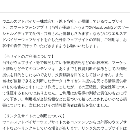
ウエルスアドバイザー株式会社（以下当社）が展開しているウェブサイ
ト、スマートフォンアプリ（当社が承認したうえでXやfacebookなどのソー
シャルメディアで配信・共有された情報も含みます）ならびにウエルスア
ドバイザーウェブサイトを介した外部ウェブサイトの閲覧、ご利用は、お
客様の責任で行っていただきますようお願いいたします。
【当サイトのご利用について】
当社がウェブサイト等で展開している投資信託などの比較検索、マーケッ
ト情報など全てのコンテンツは、あくまでも投資判断の参考としての情報
提供を目的としたものであり、投資勧誘を目的としてはいません。また、
当社が信頼できると判断したデータ（ライセンス提供を受ける情報提供者
のものも含みます）により作成しましたが、その正確性、安全性等につい
て保証するものではありません。ご利用はお客様の判断と責任のもとに行
って下さい。利用者が当該情報などに基づいて被ったとされるいかなる損
害についても、当社およびその情報提供者は責任を負いません。
【リンク先サイトのご利用について】
ウエルスアドバイザーウェブサイトの各コンテンツからは外部のウェブサ
イトなどへリンクをしている場合があります。リンク先のウェブサイトは