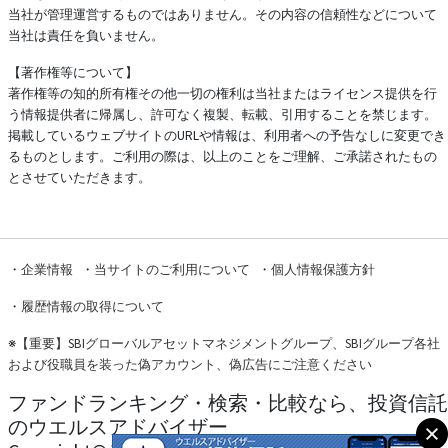
当社が管理運営するものではありません。その内容の信頼性などについて
当社は責任を負いません。
【著作権等について】
著作権等の知的所有権その他一切の権利は当社またはライセンス提供を行
う情報提供者に帰属し、許可なく複製、転載、引用することを禁じます。
掲載しているウェブサイトのURLや情報は、利用者への予告なしに変更でき
るものとします。ご利用の際は、以上のことをご理解、ご承諾されたもの
とさせていただきます。
・
企業情報
・
当サイトのご利用について
・
個人情報保護方針
・
履歴情報の取得について
※
【重要】SBIグローバルアセットマネジメントグループ、SBIグループ各社
および役職員を装った偽アカウント、偽広告にご注意ください
ファンドランキング・検索・比較なら、投資信託
のウエルスアドバイザー