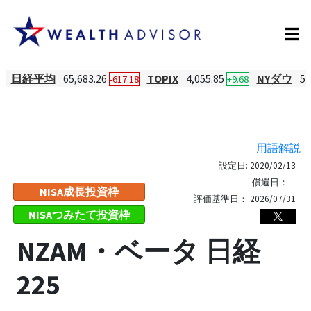
日経平均
65,683.26
TOPIX
4,055.85
NYダウ
54
-617.18
+9.68
用語解説
設定日:
2020/02/13
償還日：
--
NISA成長投資枠
評価基準日：
2026/07/31
NISAつみたて投資枠
NZAM・ベータ 日経
225