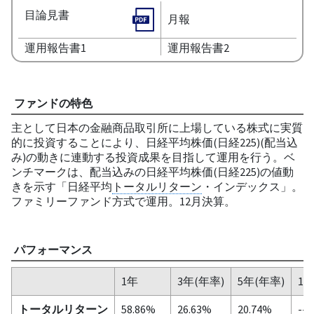
目論見書
月報
運用報告書1
運用報告書2
ファンドの特色
主として日本の金融商品取引所に上場している株式に実質
的に投資することにより、日経平均株価(日経225)(配当込
み)の動きに連動する投資成果を目指して運用を行う。ベ
ンチマークは、配当込みの日経平均株価(日経225)の値動
きを示す「日経平均
トータルリターン
・インデックス」。
ファミリーファンド方式で運用。12月決算。
パフォーマンス
1年
3年(年率)
5年(年率)
10
トータルリターン
58.86%
26.63%
20.74%
--