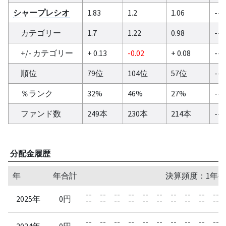
シャープレシオ
1.83
1.2
1.06
--
カテゴリー
1.7
1.22
0.98
--
+/- カテゴリー
+ 0.13
-0.02
+ 0.08
--
順位
79位
104位
57位
--
％ランク
32%
46%
27%
--
ファンド数
249本
230本
214本
--
分配金履歴
年
年合計
決算頻度：1年毎
--
--
--
--
--
--
--
--
--
--
2025年
0円
--
--
--
--
--
--
--
--
--
--
--
--
--
--
--
--
--
--
--
--
2024年
0円