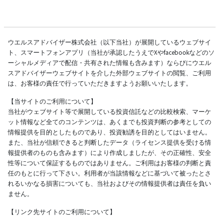
ウエルスアドバイザー株式会社（以下当社）が展開しているウェブサイ
ト、スマートフォンアプリ（当社が承認したうえでXやfacebookなどのソ
ーシャルメディアで配信・共有された情報も含みます）ならびにウエル
スアドバイザーウェブサイトを介した外部ウェブサイトの閲覧、ご利用
は、お客様の責任で行っていただきますようお願いいたします。
【当サイトのご利用について】
当社がウェブサイト等で展開している投資信託などの比較検索、マーケ
ット情報など全てのコンテンツは、あくまでも投資判断の参考としての
情報提供を目的としたものであり、投資勧誘を目的としてはいません。
また、当社が信頼できると判断したデータ（ライセンス提供を受ける情
報提供者のものも含みます）により作成しましたが、その正確性、安全
性等について保証するものではありません。ご利用はお客様の判断と責
任のもとに行って下さい。利用者が当該情報などに基づいて被ったとさ
れるいかなる損害についても、当社およびその情報提供者は責任を負い
ません。
【リンク先サイトのご利用について】