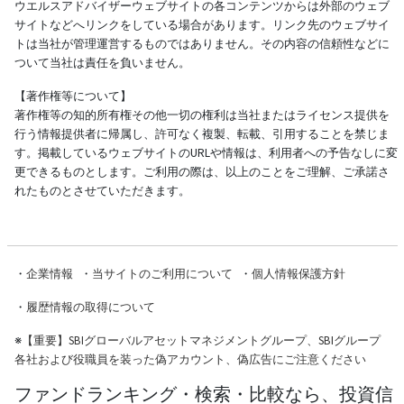
ウエルスアドバイザーウェブサイトの各コンテンツからは外部のウェブ
サイトなどへリンクをしている場合があります。リンク先のウェブサイ
トは当社が管理運営するものではありません。その内容の信頼性などに
ついて当社は責任を負いません。
【著作権等について】
著作権等の知的所有権その他一切の権利は当社またはライセンス提供を
行う情報提供者に帰属し、許可なく複製、転載、引用することを禁じま
す。掲載しているウェブサイトのURLや情報は、利用者への予告なしに変
更できるものとします。ご利用の際は、以上のことをご理解、ご承諾さ
れたものとさせていただきます。
・
企業情報
・
当サイトのご利用について
・
個人情報保護方針
・
履歴情報の取得について
※
【重要】SBIグローバルアセットマネジメントグループ、SBIグループ
各社および役職員を装った偽アカウント、偽広告にご注意ください
ファンドランキング・検索・比較なら、投資信