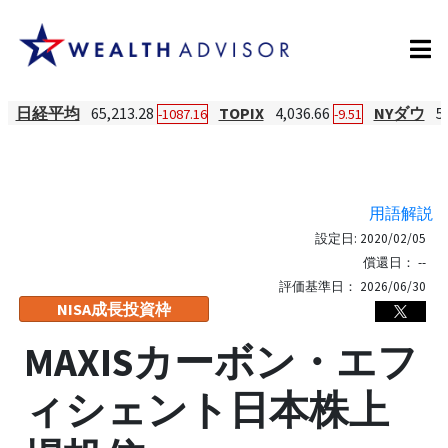
日経平均
65,213.28
TOPIX
4,036.66
NYダウ
5
-1087.16
-9.51
用語解説
設定日:
2020/02/05
償還日：
--
評価基準日：
2026/06/30
NISA成長投資枠
MAXISカーボン・エフ
ィシェント日本株上