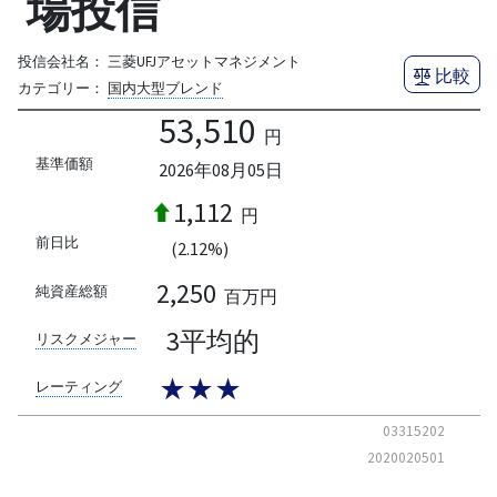
場投信
投信会社名：
三菱UFJアセットマネジメント
比較
カテゴリー：
国内大型ブレンド
53,510
円
基準価額
2026年08月05日
1,112
円
前日比
(2.12%)
2,250
純資産総額
百万円
3平均的
リスクメジャー
★★★
レーティング
03315202
2020020501