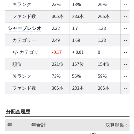
％ランク
23%
13%
26%
--
ファンド数
305本
283本
265本
--
シャープレシオ
2.32
1.7
1.38
--
カテゴリー
2.49
1.69
1.38
--
+/- カテゴリー
-0.17
+ 0.01
0
--
順位
221位
157位
154位
--
％ランク
73%
56%
59%
--
ファンド数
305本
283本
265本
--
分配金履歴
年
年合計
決算頻度：半