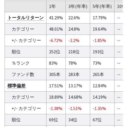
1年
3年(年率)
5年(年率)
10年
トータルリターン
41.29%
22.6%
17.79%
--
カテゴリー
48.01%
24.8%
19.64%
--
+/- カテゴリー
-6.72%
-2.2%
-1.85%
--
順位
252位
218位
193位
--
％ランク
83%
78%
73%
--
ファンド数
305本
283本
265本
--
標準偏差
17.51%
13.17%
12.84%
--
カテゴリー
18.89%
14.68%
14.19%
--
+/- カテゴリー
-1.38%
-1.51%
-1.35%
--
順位
69位
34位
67位
--