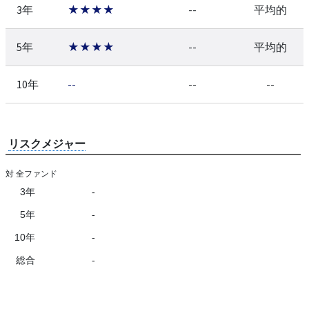
3年
★★★★
--
平均的
5年
★★★★
--
平均的
10年
--
--
--
リスクメジャー
対 全ファンド
3年
-
5年
-
10年
-
総合
-