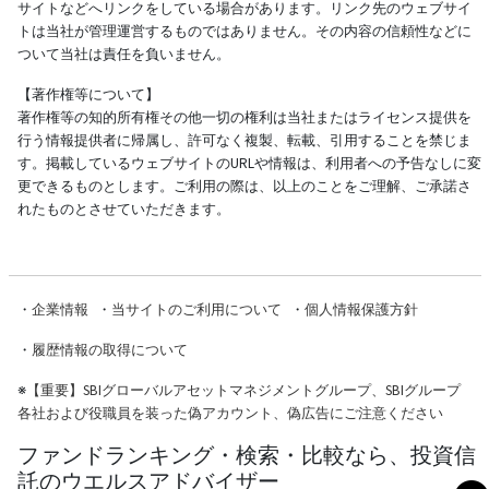
サイトなどへリンクをしている場合があります。リンク先のウェブサイ
トは当社が管理運営するものではありません。その内容の信頼性などに
ついて当社は責任を負いません。
【著作権等について】
著作権等の知的所有権その他一切の権利は当社またはライセンス提供を
行う情報提供者に帰属し、許可なく複製、転載、引用することを禁じま
す。掲載しているウェブサイトのURLや情報は、利用者への予告なしに変
更できるものとします。ご利用の際は、以上のことをご理解、ご承諾さ
れたものとさせていただきます。
・
企業情報
・
当サイトのご利用について
・
個人情報保護方針
・
履歴情報の取得について
※
【重要】SBIグローバルアセットマネジメントグループ、SBIグループ
各社および役職員を装った偽アカウント、偽広告にご注意ください
ファンドランキング・検索・比較なら、投資信
託のウエルスアドバイザー