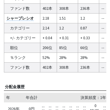
ファンド数
402本
308本
236本
--
シャープレシオ
2.18
1.51
1.2
--
カテゴリー
2.14
1.2
0.87
--
+/- カテゴリー
+ 0.04
+ 0.31
+ 0.33
--
順位
206位
85位
66位
--
％ランク
52%
28%
28%
--
ファンド数
402本
308本
236本
--
分配金履歴
年
年合計
決算頻度：1年毎
0
--
--
--
--
--
--
--
--
2026年
0円
--
--
--
--
--
--
--
--