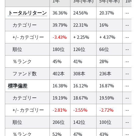
1年
3年(年率)
5年(年率)
10年
トータルリターン
36.36%
24.56%
20.37%
--
カテゴリー
39.79%
22.31%
16%
--
+/- カテゴリー
-3.43%
+ 2.25%
+ 4.37%
--
順位
180位
126位
66位
--
％ランク
45%
41%
28%
--
ファンド数
402本
308本
236本
--
標準偏差
16.38%
16.12%
16.87%
--
カテゴリー
19.19%
18.67%
19.59%
--
+/- カテゴリー
-2.81%
-2.55%
-2.72%
--
順位
206位
142位
100位
--
％ランク
52%
47%
43%
--