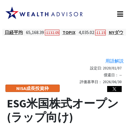
日経平均
65,168.39
TOPIX
4,035.02
NYダウ
-1132.05
-11.15
用語解説
設定日:
2020/01/07
償還日：
--
評価基準日：
2026/06/30
NISA成長投資枠
ESG米国株式オープン
(ラップ向け)