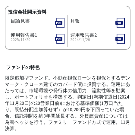
投信会社開示資料
目論見書
月報
運用報告書1
運用報告書2
2025/11/20
2024/11/20
ファンドの特色
限定追加型ファンド。不動産担保ローンを担保とするデン
マーク・クローネ建てのカバード債に投資する。運用にあ
たっては、市場環境や発行体の信用力、流動性等を勘案
し、ポートフォリオを構築する。判定日(満期償還日(2024
年11月20日)の20営業日前)における基準価額(1万口当た
り。既払分配金加算せず）が10,200円を下回っていた場
合、信託期間を約3年間延長する。外貨建資産については
為替ヘッジを行う。ファミリーファンド方式で運用。11月
決算。