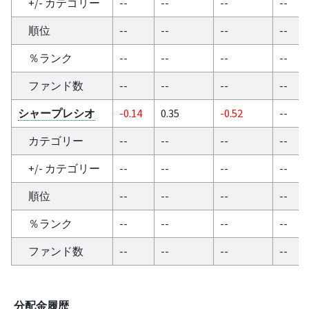
+/- カテゴリー
--
--
--
--
順位
--
--
--
--
％ランク
--
--
--
--
ファンド数
--
--
--
--
シャープレシオ
-0.14
0.35
-0.52
--
カテゴリー
--
--
--
--
+/- カテゴリー
--
--
--
--
順位
--
--
--
--
％ランク
--
--
--
--
ファンド数
--
--
--
--
分配金履歴