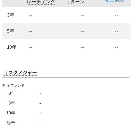
レーティング
リターン
3年
--
--
--
5年
--
--
--
10年
--
--
--
リスクメジャー
対 全ファンド
3年
-
5年
-
10年
-
総合
-