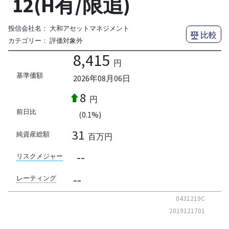
12(H有/限追)
投信会社名：
大和アセットマネジメント
比較
カテゴリー：
評価対象外
8,415
円
基準価額
2026年08月06日
8
円
前日比
(0.1%)
31
純資産総額
百万円
--
リスクメジャー
--
レーティング
0431219C
2019121701