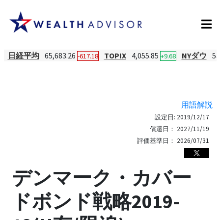
日経平均
65,683.26
TOPIX
4,055.85
NYダウ
53
-617.18
+9.68
用語解説
設定日:
2019/12/17
償還日：
2027/11/19
評価基準日：
2026/07/31
デンマーク・カバー
ドボンド戦略2019-