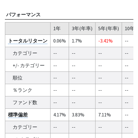
パフォーマンス
1年
3年(年率)
5年(年率)
10年(
トータルリターン
0.06%
1.7%
-3.41%
--
カテゴリー
--
--
--
--
+/- カテゴリー
--
--
--
--
順位
--
--
--
--
％ランク
--
--
--
--
ファンド数
--
--
--
--
標準偏差
4.17%
3.83%
7.11%
--
カテゴリー
--
--
--
--