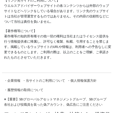
【リンク先サイトのご利用について】
ウエルスアドバイザーウェブサイトの各コンテンツからは外部のウェブ
サイトなどへリンクをしている場合があります。リンク先のウェブサイ
トは当社が管理運営するものではありません。その内容の信頼性などに
ついて当社は責任を負いません。
【著作権等について】
著作権等の知的所有権その他一切の権利は当社またはライセンス提供を
行う情報提供者に帰属し、許可なく複製、転載、引用することを禁じま
す。掲載しているウェブサイトのURLや情報は、利用者への予告なしに変
更できるものとします。ご利用の際は、以上のことをご理解、ご承諾さ
れたものとさせていただきます。
・
企業情報
・
当サイトのご利用について
・
個人情報保護方針
・
履歴情報の取得について
※
【重要】SBIグローバルアセットマネジメントグループ、SBIグループ
各社および役職員を装った偽アカウント、偽広告にご注意ください