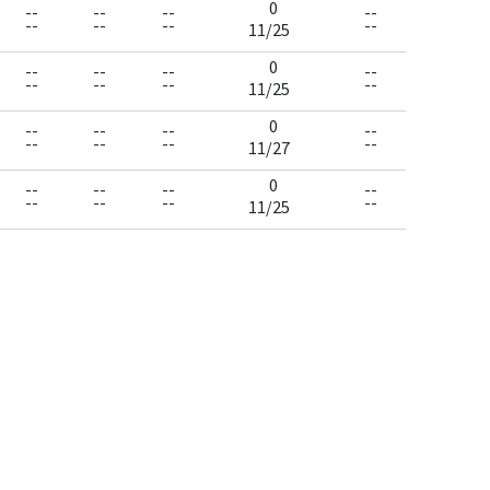
0
--
--
--
--
--
--
--
--
11/25
0
--
--
--
--
--
--
--
--
11/25
0
--
--
--
--
--
--
--
--
11/27
0
--
--
--
--
--
--
--
--
11/25