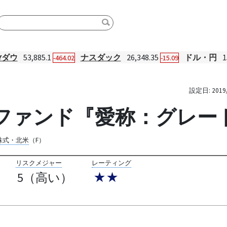
Yダウ
53,885.1
ナスダック
26,348.35
ドル・円
1
-464.02
-15.09
設定日:
2019
長株ファンド『愛称：グレ
株式・北米
（F）
リスクメジャー
レーティング
5（高い）
★★