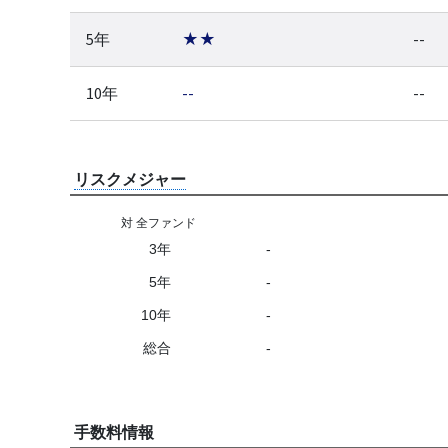
5年
★★
--
10年
--
--
リスクメジャー
対 全ファンド
3年
-
5年
-
10年
-
総合
-
手数料情報