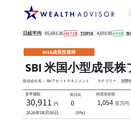
日経平均
65,683.26
TOPIX
4,055.85
N
-617.18
+9.68
NISA成長投資枠
SBI 米国小型成
投信会社名：
SBIアセットマネジメント
カテゴリー：
国際
基準価額
純資産総額
前日比
30,911
1,054
0
百万円
円
2026年08月06日
(0%)