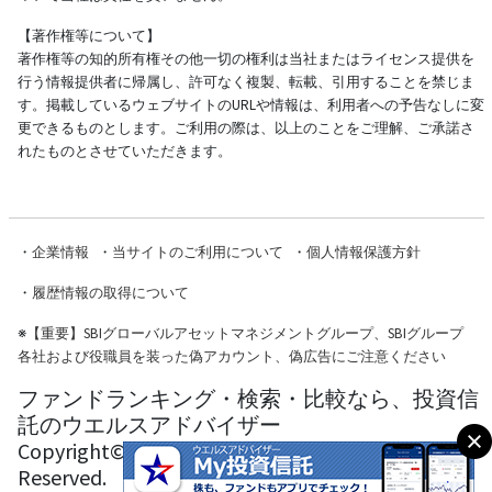
【著作権等について】
著作権等の知的所有権その他一切の権利は当社またはライセンス提供を
行う情報提供者に帰属し、許可なく複製、転載、引用することを禁じま
す。掲載しているウェブサイトのURLや情報は、利用者への予告なしに変
更できるものとします。ご利用の際は、以上のことをご理解、ご承諾さ
れたものとさせていただきます。
・
企業情報
・
当サイトのご利用について
・
個人情報保護方針
・
履歴情報の取得について
※
【重要】SBIグローバルアセットマネジメントグループ、SBIグループ
各社および役職員を装った偽アカウント、偽広告にご注意ください
ファンドランキング・検索・比較なら、投資信
託のウエルスアドバイザー
Copyright© Wealth Advisor Co., Ltd. All Rights
Reserved.