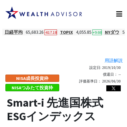
日経平均
65,683.26
TOPIX
4,055.85
NYダウ
54
-617.18
+9.68
用語解説
設定日:
2019/10/30
償還日：
--
NISA成長投資枠
評価基準日：
2026/06/30
NISAつみたて投資枠
Smart-i 先進国株式
ESGインデックス