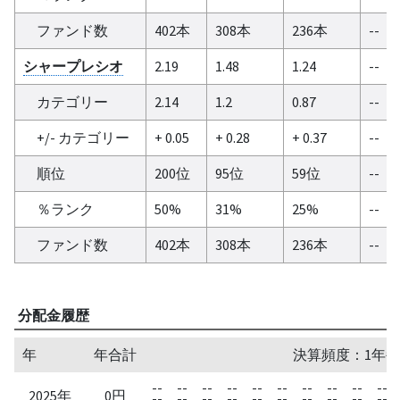
ファンド数
402本
308本
236本
--
シャープレシオ
2.19
1.48
1.24
--
カテゴリー
2.14
1.2
0.87
--
+/- カテゴリー
+ 0.05
+ 0.28
+ 0.37
--
順位
200位
95位
59位
--
％ランク
50%
31%
25%
--
ファンド数
402本
308本
236本
--
分配金履歴
年
年合計
決算頻度：1年毎
--
--
--
--
--
--
--
--
--
--
2025年
0円
--
--
--
--
--
--
--
--
--
--