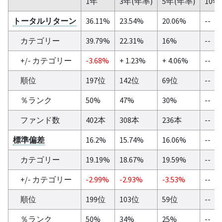
1年
3年(年率)
5年(年率)
10年
トータルリターン
36.11%
23.54%
20.06%
--
カテゴリー
39.79%
22.31%
16%
--
+/- カテゴリー
-3.68%
+ 1.23%
+ 4.06%
--
順位
197位
142位
69位
--
％ランク
50%
47%
30%
--
ファンド数
402本
308本
236本
--
標準偏差
16.2%
15.74%
16.06%
--
カテゴリー
19.19%
18.67%
19.59%
--
+/- カテゴリー
-2.99%
-2.93%
-3.53%
--
順位
199位
103位
59位
--
％ランク
50%
34%
25%
--