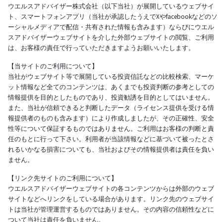
ウエルスアドバイザー株式会社（以下当社）が展開しているウェブサイ
ト、スマートフォンアプリ（当社が承認したうえでXやfacebookなどのソ
ーシャルメディアで配信・共有された情報も含みます）ならびにウエル
スアドバイザーウェブサイトを介した外部ウェブサイトの閲覧、ご利用
は、お客様の責任で行っていただきますようお願いいたします。
【当サイトのご利用について】
当社がウェブサイト等で展開している投資信託などの比較検索、マーケ
ット情報など全てのコンテンツは、あくまでも投資判断の参考としての
情報提供を目的としたものであり、投資勧誘を目的としてはいません。
また、当社が信頼できると判断したデータ（ライセンス提供を受ける情
報提供者のものも含みます）により作成しましたが、その正確性、安全
性等について保証するものではありません。ご利用はお客様の判断と責
任のもとに行って下さい。利用者が当該情報などに基づいて被ったとさ
れるいかなる損害についても、当社およびその情報提供者は責任を負い
ません。
【リンク先サイトのご利用について】
ウエルスアドバイザーウェブサイトの各コンテンツからは外部のウェブ
サイトなどへリンクをしている場合があります。リンク先のウェブサイ
トは当社が管理運営するものではありません。その内容の信頼性などに
ついて当社は責任を負いません。