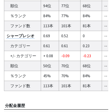
順位
94位
77位
68位
--
％ランク
84%
77%
84%
--
ファンド数
113本
101本
81本
--
シャープレシオ
0.69
0.52
0
--
カテゴリー
0.61
0.61
0.23
--
+/- カテゴリー
+ 0.08
-0.09
-0.23
--
順位
50位
70位
68位
--
％ランク
45%
70%
84%
--
ファンド数
113本
101本
81本
--
分配金履歴