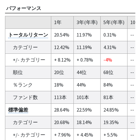
パフォーマンス
1年
3年(年率)
5年(年率)
10
トータルリターン
20.54%
11.97%
0.31%
--
カテゴリー
12.42%
11.19%
4.31%
--
+/- カテゴリー
+ 8.12%
+ 0.78%
-4%
--
順位
20位
44位
68位
--
％ランク
18%
44%
84%
--
ファンド数
113本
101本
81本
--
標準偏差
28.64%
22.59%
24.85%
--
カテゴリー
20.68%
18.14%
19.35%
--
+/- カテゴリー
+ 7.96%
+ 4.45%
+ 5.5%
--