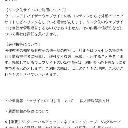
【リンク先サイトのご利用について】
ウエルスアドバイザーウェブサイトの各コンテンツからは外部のウェブ
サイトなどへリンクをしている場合があります。リンク先のウェブサイ
トは当社が管理運営するものではありません。その内容の信頼性などに
ついて当社は責任を負いません。
【著作権等について】
著作権等の知的所有権その他一切の権利は当社またはライセンス提供を
行う情報提供者に帰属し、許可なく複製、転載、引用することを禁じま
す。掲載しているウェブサイトのURLや情報は、利用者への予告なしに変
更できるものとします。ご利用の際は、以上のことをご理解、ご承諾さ
れたものとさせていただきます。
・
企業情報
・
当サイトのご利用について
・
個人情報保護方針
・
履歴情報の取得について
※
【重要】SBIグローバルアセットマネジメントグループ、SBIグループ
各社および役職員を装った偽アカウント、偽広告にご注意ください