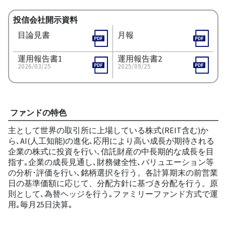
投信会社開示資料
目論見書
月報
運用報告書1
運用報告書2
2026/03/25
2025/09/25
ファンドの特色
主として世界の取引所に上場している株式(REIT含む)か
ら､AI(人工知能)の進化､応用により高い成長が期待される
企業の株式に投資を行い､信託財産の中長期的な成長を目
指す｡企業の成長見通し､財務健全性､バリュエーション等
の分析･評価を行い､銘柄選択を行う。各計算期末の前営業
日の基準価額に応じて、分配方針に基づき分配を行う。原
則として､為替ヘッジを行う｡ファミリーファンド方式で運
用｡毎月25日決算｡