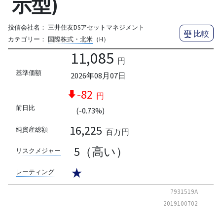
示型)
投信会社名：
三井住友DSアセットマネジメント
比較
カテゴリー：
国際株式・北米
（H）
11,085
円
基準価額
2026年08月07日
-82
円
前日比
(-0.73%)
16,225
純資産総額
百万円
5（高い）
リスクメジャー
★
レーティング
7931519A
2019100702