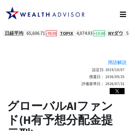
日経平均
65,606.71
TOPIX
4,074.93
NYダウ
53
-76.55
+19.08
用語解説
設定日:
2019/10/07
償還日：
2036/09/25
評価基準日：
2026/07/31
グローバルAIファン
ド(H有予想分配金提