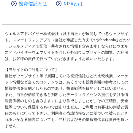
投資信託とは
NISAとは
ウエルスアドバイザー株式会社（以下当社）が展開しているウェブサイ
ト、スマートフォンアプリ（当社が承認したうえでXやfacebookなどのソ
ーシャルメディアで配信・共有された情報も含みます）ならびにウエル
スアドバイザーウェブサイトを介した外部ウェブサイトの閲覧、ご利用
は、お客様の責任で行っていただきますようお願いいたします。
【当サイトのご利用について】
当社がウェブサイト等で展開している投資信託などの比較検索、マーケ
ット情報など全てのコンテンツは、あくまでも投資判断の参考としての
情報提供を目的としたものであり、投資勧誘を目的としてはいません。
また、当社が信頼できると判断したデータ（ライセンス提供を受ける情
報提供者のものも含みます）により作成しましたが、その正確性、安全
性等について保証するものではありません。ご利用はお客様の判断と責
任のもとに行って下さい。利用者が当該情報などに基づいて被ったとさ
れるいかなる損害についても、当社およびその情報提供者は責任を負い
ません。