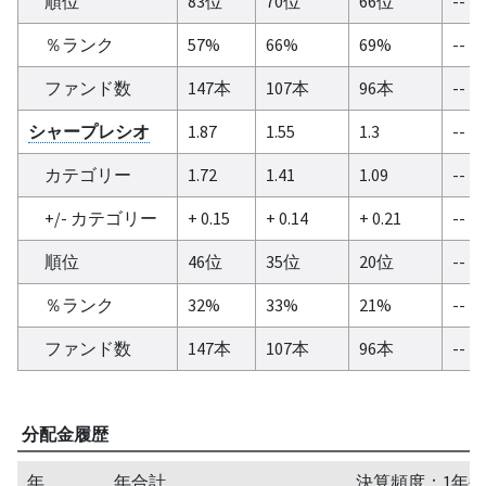
順位
83位
70位
66位
--
％ランク
57%
66%
69%
--
ファンド数
147本
107本
96本
--
シャープレシオ
1.87
1.55
1.3
--
カテゴリー
1.72
1.41
1.09
--
+/- カテゴリー
+ 0.15
+ 0.14
+ 0.21
--
順位
46位
35位
20位
--
％ランク
32%
33%
21%
--
ファンド数
147本
107本
96本
--
分配金履歴
年
年合計
決算頻度：1年毎