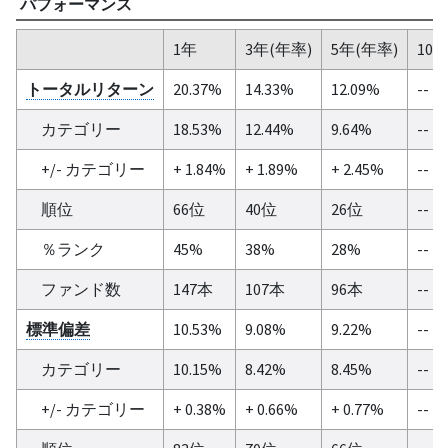
パフォーマンス
1年
3年(年率)
5年(年率)
10
トータルリターン
20.37%
14.33%
12.09%
--
カテゴリー
18.53%
12.44%
9.64%
--
+/- カテゴリー
+ 1.84%
+ 1.89%
+ 2.45%
--
順位
66位
40位
26位
--
％ランク
45%
38%
28%
--
ファンド数
147本
107本
96本
--
標準偏差
10.53%
9.08%
9.22%
--
カテゴリー
10.15%
8.42%
8.45%
--
+/- カテゴリー
+ 0.38%
+ 0.66%
+ 0.77%
--