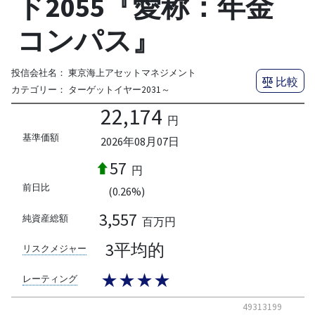
ド2055『愛称：年金
コンパス』
投信会社名：
東京海上アセットマネジメント
比較
カテゴリー：
ターゲットイヤー2031～
22,174
円
基準価額
2026年08月07日
57
円
前日比
(0.26%)
3,557
純資産総額
百万円
3平均的
リスクメジャー
★★★★
レーティング
49313199