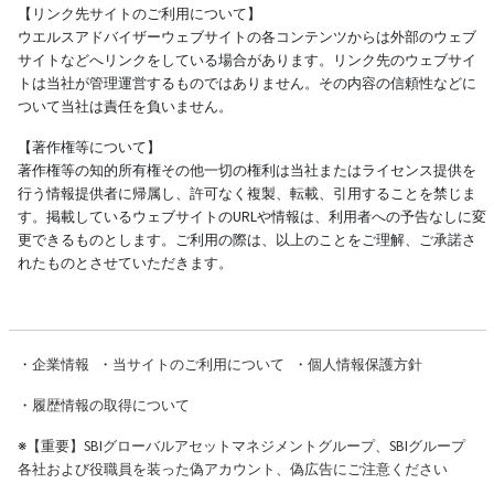
【リンク先サイトのご利用について】
ウエルスアドバイザーウェブサイトの各コンテンツからは外部のウェブ
サイトなどへリンクをしている場合があります。リンク先のウェブサイ
トは当社が管理運営するものではありません。その内容の信頼性などに
ついて当社は責任を負いません。
【著作権等について】
著作権等の知的所有権その他一切の権利は当社またはライセンス提供を
行う情報提供者に帰属し、許可なく複製、転載、引用することを禁じま
す。掲載しているウェブサイトのURLや情報は、利用者への予告なしに変
更できるものとします。ご利用の際は、以上のことをご理解、ご承諾さ
れたものとさせていただきます。
・
企業情報
・
当サイトのご利用について
・
個人情報保護方針
・
履歴情報の取得について
※
【重要】SBIグローバルアセットマネジメントグループ、SBIグループ
各社および役職員を装った偽アカウント、偽広告にご注意ください