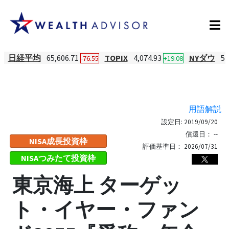
日経平均
65,606.71
TOPIX
4,074.93
NYダウ
54
-76.55
+19.08
用語解説
設定日:
2019/09/20
償還日：
--
NISA成長投資枠
評価基準日：
2026/07/31
NISAつみたて投資枠
東京海上 ターゲッ
ト・イヤー・ファン