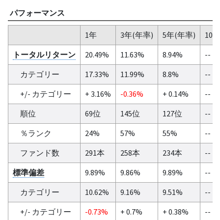
パフォーマンス
1年
3年(年率)
5年(年率)
10
トータルリターン
20.49%
11.63%
8.94%
--
カテゴリー
17.33%
11.99%
8.8%
--
+/- カテゴリー
+ 3.16%
-0.36%
+ 0.14%
--
順位
69位
145位
127位
--
％ランク
24%
57%
55%
--
ファンド数
291本
258本
234本
--
標準偏差
9.89%
9.86%
9.89%
--
カテゴリー
10.62%
9.16%
9.51%
--
+/- カテゴリー
-0.73%
+ 0.7%
+ 0.38%
--