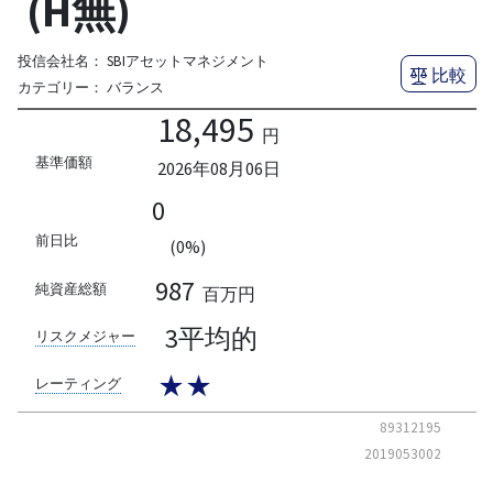
(H無)
投信会社名：
SBIアセットマネジメント
比較
カテゴリー：
バランス
18,495
円
基準価額
2026年08月06日
0
前日比
(0%)
987
純資産総額
百万円
3平均的
リスクメジャー
★★
レーティング
89312195
2019053002