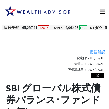
日経平均
65,257.11
TOPIX
4,062.93
NYダウ
53
-426.15
+7.08
用語解説
設定日:
2019/05/30
償還日：
2026/08/21
評価基準日：
2026/07/31
SBI グローバル株式債
券バランス･ファンド