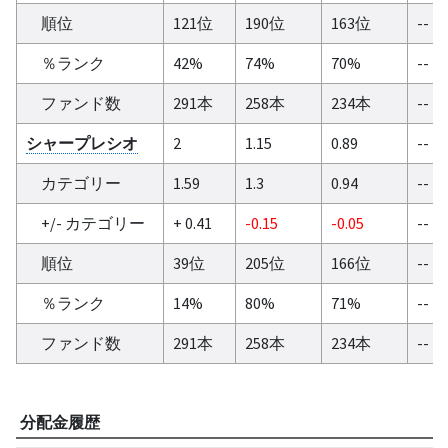
順位
121位
190位
163位
--
％ランク
42%
74%
70%
--
ファンド数
291本
258本
234本
--
シャープレシオ
2
1.15
0.89
--
カテゴリー
1.59
1.3
0.94
--
+/- カテゴリー
+ 0.41
-0.15
-0.05
--
順位
39位
205位
166位
--
％ランク
14%
80%
71%
--
ファンド数
291本
258本
234本
--
分配金履歴