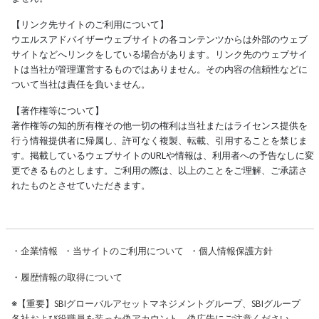
【リンク先サイトのご利用について】
ウエルスアドバイザーウェブサイトの各コンテンツからは外部のウェブ
サイトなどへリンクをしている場合があります。リンク先のウェブサイ
トは当社が管理運営するものではありません。その内容の信頼性などに
ついて当社は責任を負いません。
【著作権等について】
著作権等の知的所有権その他一切の権利は当社またはライセンス提供を
行う情報提供者に帰属し、許可なく複製、転載、引用することを禁じま
す。掲載しているウェブサイトのURLや情報は、利用者への予告なしに変
更できるものとします。ご利用の際は、以上のことをご理解、ご承諾さ
れたものとさせていただきます。
・
企業情報
・
当サイトのご利用について
・
個人情報保護方針
・
履歴情報の取得について
※
【重要】SBIグローバルアセットマネジメントグループ、SBIグループ
各社および役職員を装った偽アカウント、偽広告にご注意ください