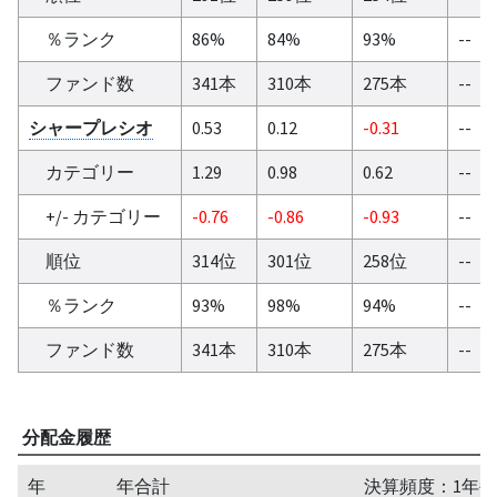
％ランク
86%
84%
93%
--
ファンド数
341本
310本
275本
--
シャープレシオ
0.53
0.12
-0.31
--
カテゴリー
1.29
0.98
0.62
--
+/- カテゴリー
-0.76
-0.86
-0.93
--
順位
314位
301位
258位
--
％ランク
93%
98%
94%
--
ファンド数
341本
310本
275本
--
分配金履歴
年
年合計
決算頻度：1年毎