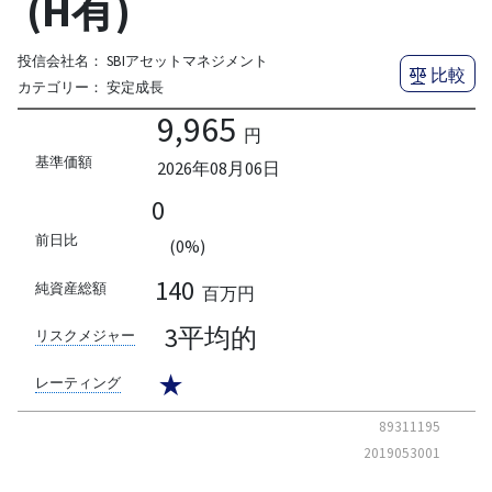
(H有)
投信会社名：
SBIアセットマネジメント
比較
カテゴリー：
安定成長
9,965
円
基準価額
2026年08月06日
0
前日比
(0%)
140
純資産総額
百万円
3平均的
リスクメジャー
★
レーティング
89311195
2019053001