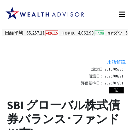
日経平均
65,257.11
TOPIX
4,062.93
NYダウ
53
-426.15
+7.08
用語解説
設定日:
2019/05/30
償還日：
2026/08/21
評価基準日：
2026/07/31
SBI グローバル株式債
券バランス･ファンド