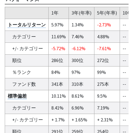
1年
3年(年率)
5年(年率)
10年
トータルリターン
5.97%
1.34%
-2.73%
--
カテゴリー
11.69%
7.46%
4.88%
--
+/- カテゴリー
-5.72%
-6.12%
-7.61%
--
順位
286位
300位
272位
--
％ランク
84%
97%
99%
--
ファンド数
341本
310本
275本
--
標準偏差
10.11%
8.61%
9.5%
--
カテゴリー
8.41%
6.96%
7.19%
--
+/- カテゴリー
+ 1.7%
+ 1.65%
+ 2.31%
--
順位
291位
259位
254位
--