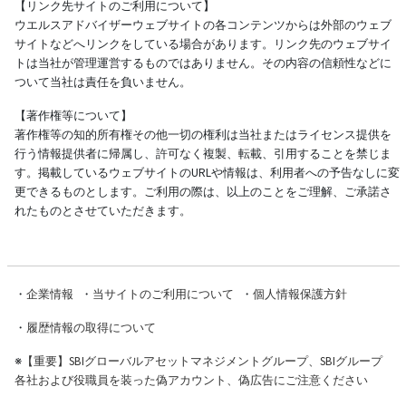
【リンク先サイトのご利用について】
ウエルスアドバイザーウェブサイトの各コンテンツからは外部のウェブ
サイトなどへリンクをしている場合があります。リンク先のウェブサイ
トは当社が管理運営するものではありません。その内容の信頼性などに
ついて当社は責任を負いません。
【著作権等について】
著作権等の知的所有権その他一切の権利は当社またはライセンス提供を
行う情報提供者に帰属し、許可なく複製、転載、引用することを禁じま
す。掲載しているウェブサイトのURLや情報は、利用者への予告なしに変
更できるものとします。ご利用の際は、以上のことをご理解、ご承諾さ
れたものとさせていただきます。
・
企業情報
・
当サイトのご利用について
・
個人情報保護方針
・
履歴情報の取得について
※
【重要】SBIグローバルアセットマネジメントグループ、SBIグループ
各社および役職員を装った偽アカウント、偽広告にご注意ください