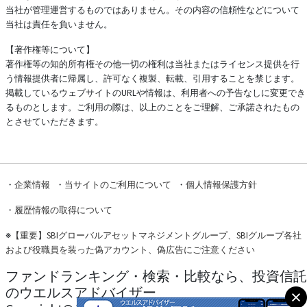
当社が管理運営するものではありません。その内容の信頼性などについて
当社は責任を負いません。
【著作権等について】
著作権等の知的所有権その他一切の権利は当社またはライセンス提供を行
う情報提供者に帰属し、許可なく複製、転載、引用することを禁じます。
掲載しているウェブサイトのURLや情報は、利用者への予告なしに変更でき
るものとします。ご利用の際は、以上のことをご理解、ご承諾されたもの
とさせていただきます。
・
企業情報
・
当サイトのご利用について
・
個人情報保護方針
・
履歴情報の取得について
※
【重要】SBIグローバルアセットマネジメントグループ、SBIグループ各社
および役職員を装った偽アカウント、偽広告にご注意ください
ファンドランキング・検索・比較なら、投資信託
のウエルスアドバイザー