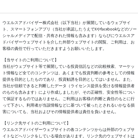
ウエルスアドバイザー株式会社（以下当社）が展開しているウェブサイ
ト、スマートフォンアプリ（当社が承認したうえでXやfacebookなどのソー
シャルメディアで配信・共有された情報も含みます）ならびにウエルスア
ドバイザーウェブサイトを介した外部ウェブサイトの閲覧、ご利用は、お
客様の責任で行っていただきますようお願いいたします。
【当サイトのご利用について】
当社がウェブサイト等で展開している投資信託などの比較検索、マーケッ
ト情報など全てのコンテンツは、あくまでも投資判断の参考としての情報
提供を目的としたものであり、投資勧誘を目的としてはいません。また、
当社が信頼できると判断したデータ（ライセンス提供を受ける情報提供者
のものも含みます）により作成しましたが、その正確性、安全性等につい
て保証するものではありません。ご利用はお客様の判断と責任のもとに行
って下さい。利用者が当該情報などに基づいて被ったとされるいかなる損
害についても、当社およびその情報提供者は責任を負いません。
【リンク先サイトのご利用について】
ウエルスアドバイザーウェブサイトの各コンテンツからは外部のウェブサ
イトなどへリンクをしている場合があります。リンク先のウェブサイトは