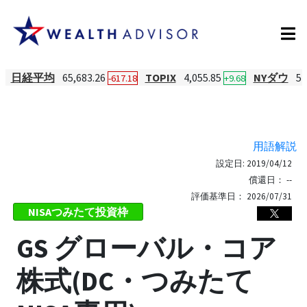
日経平均
65,683.26
TOPIX
4,055.85
NYダウ
54
-617.18
+9.68
用語解説
設定日:
2019/04/12
償還日：
--
評価基準日：
2026/07/31
NISAつみたて投資枠
GS グローバル・コア
株式(DC・つみたて