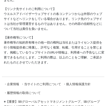
ません。
【リンク先サイトのご利用について】
ウエルスアドバイザーウェブサイトの各コンテンツからは外部のウェブ
サイトなどへリンクをしている場合があります。リンク先のウェブサイ
トは当社が管理運営するものではありません。その内容の信頼性などに
ついて当社は責任を負いません。
【著作権等について】
著作権等の知的所有権その他一切の権利は当社またはライセンス提供を
行う情報提供者に帰属し、許可なく複製、転載、引用することを禁じま
す。掲載しているウェブサイトのURLや情報は、利用者への予告なしに変
更できるものとします。ご利用の際は、以上のことをご理解、ご承諾さ
れたものとさせていただきます。
・
企業情報
・
当サイトのご利用について
・
個人情報保護方針
・
履歴情報の取得について
※
【重要】SBIグローバルアセットマネジメントグループ、SBIグループ