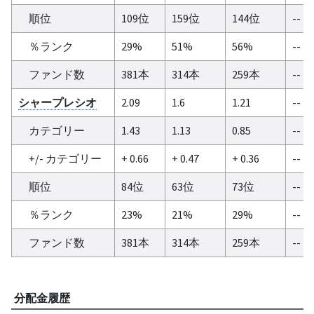
順位
109位
159位
144位
--
％ランク
29%
51%
56%
--
ファンド数
381本
314本
259本
--
シャープレシオ
2.09
1.6
1.21
--
カテゴリー
1.43
1.13
0.85
--
+/- カテゴリー
+ 0.66
+ 0.47
+ 0.36
--
順位
84位
63位
73位
--
％ランク
23%
21%
29%
--
ファンド数
381本
314本
259本
--
分配金履歴