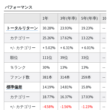
パフォーマンス
1年
3年(年率)
5年(年率)
10
トータルリターン
30.28%
23.93%
19.23%
--
カテゴリー
25.26%
17.62%
13.22%
--
+/- カテゴリー
+ 5.02%
+ 6.31%
+ 6.01%
--
順位
111位
39位
33位
--
％ランク
30%
13%
13%
--
ファンド数
381本
314本
259本
--
標準偏差
14.19%
14.81%
15.8%
--
カテゴリー
18.77%
16.37%
17.03%
--
+/- カテゴリー
-4.58%
-1.56%
-1.23%
--