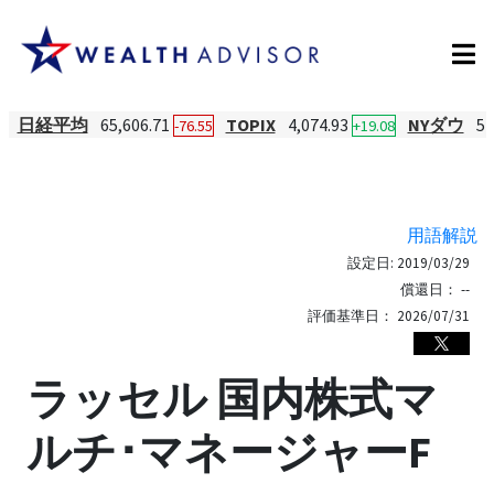
日経平均
65,606.71
TOPIX
4,074.93
NYダウ
54
-76.55
+19.08
用語解説
設定日:
2019/03/29
償還日：
--
評価基準日：
2026/07/31
ラッセル 国内株式マ
ルチ･マネージャーF