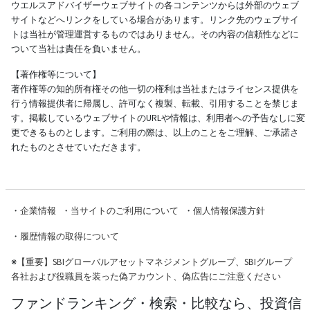
ウエルスアドバイザーウェブサイトの各コンテンツからは外部のウェブ
サイトなどへリンクをしている場合があります。リンク先のウェブサイ
トは当社が管理運営するものではありません。その内容の信頼性などに
ついて当社は責任を負いません。
【著作権等について】
著作権等の知的所有権その他一切の権利は当社またはライセンス提供を
行う情報提供者に帰属し、許可なく複製、転載、引用することを禁じま
す。掲載しているウェブサイトのURLや情報は、利用者への予告なしに変
更できるものとします。ご利用の際は、以上のことをご理解、ご承諾さ
れたものとさせていただきます。
・
企業情報
・
当サイトのご利用について
・
個人情報保護方針
・
履歴情報の取得について
※
【重要】SBIグローバルアセットマネジメントグループ、SBIグループ
各社および役職員を装った偽アカウント、偽広告にご注意ください
ファンドランキング・検索・比較なら、投資信