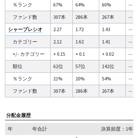
％ランク
67%
64%
60%
--
ファンド数
307本
286本
267本
--
シャープレシオ
2.27
1.72
1.43
--
カテゴリー
2.12
1.62
1.41
--
+/- カテゴリー
+ 0.15
+ 0.1
+ 0.02
--
順位
62位
57位
142位
--
％ランク
21%
20%
54%
--
ファンド数
307本
286本
267本
--
分配金履歴
年
年合計
決算頻度：1年毎