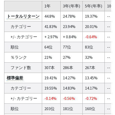
1年
3年(年率)
5年(年率)
10
トータルリターン
44.8%
24.78%
19.37%
--
カテゴリー
41.83%
23.94%
20.01%
--
+/- カテゴリー
+ 2.97%
+ 0.84%
-0.64%
--
順位
64位
77位
83位
--
％ランク
21%
27%
32%
--
ファンド数
307本
286本
267本
--
標準偏差
19.41%
14.27%
13.45%
--
カテゴリー
19.55%
14.83%
14.17%
--
+/- カテゴリー
-0.14%
-0.56%
-0.72%
--
順位
203位
181位
160位
--