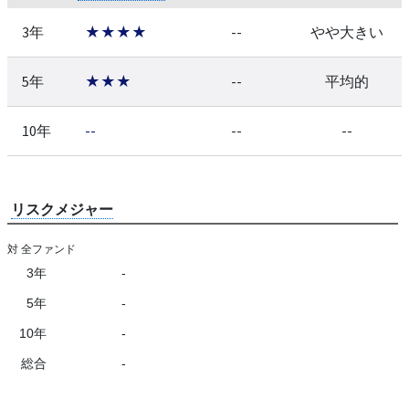
3年
★★★★
--
やや大きい
5年
★★★
--
平均的
10年
--
--
--
リスクメジャー
対 全ファンド
3年
-
5年
-
10年
-
総合
-