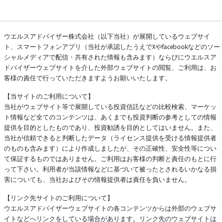
ウエルスアドバイザー株式会社（以下当社）が展開しているウェブサイ
ト、スマートフォンアプリ（当社が承認したうえでXやfacebookなどのソー
シャルメディアで配信・共有された情報も含みます）ならびにウエルスア
ドバイザーウェブサイトを介した外部ウェブサイトの閲覧、ご利用は、お
客様の責任で行っていただきますようお願いいたします。
【当サイトのご利用について】
当社がウェブサイト等で展開している投資信託などの比較検索、マーケッ
ト情報など全てのコンテンツは、あくまでも投資判断の参考としての情報
提供を目的としたものであり、投資勧誘を目的としてはいません。また、
当社が信頼できると判断したデータ（ライセンス提供を受ける情報提供者
のものも含みます）により作成しましたが、その正確性、安全性等につい
て保証するものではありません。ご利用はお客様の判断と責任のもとに行
って下さい。利用者が当該情報などに基づいて被ったとされるいかなる損
害についても、当社およびその情報提供者は責任を負いません。
【リンク先サイトのご利用について】
ウエルスアドバイザーウェブサイトの各コンテンツからは外部のウェブサ
イトなどへリンクをしている場合があります。リンク先のウェブサイトは