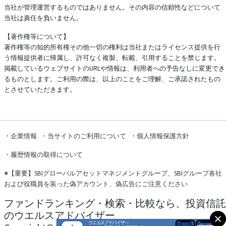
当社が管理運営するものではありません。その内容の信頼性などについて
当社は責任を負いません。
【著作権等について】
著作権等の知的所有権その他一切の権利は当社またはライセンス提供を行
う情報提供者に帰属し、許可なく複製、転載、引用することを禁じます。
掲載しているウェブサイトのURLや情報は、利用者への予告なしに変更でき
るものとします。ご利用の際は、以上のことをご理解、ご承諾されたもの
とさせていただきます。
・
企業情報
・
当サイトのご利用について
・
個人情報保護方針
・
履歴情報の取得について
※
【重要】SBIグローバルアセットマネジメントグループ、SBIグループ各社
および役職員を装った偽アカウント、偽広告にご注意ください
ファンドランキング・検索・比較なら、投資信託
のウエルスアドバイザー