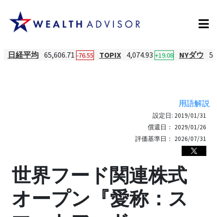
日経平均
65,606.71
TOPIX
4,074.93
NYダウ
54
-76.55
+19.08
用語解説
設定日:
2019/01/31
償還日：
2029/01/26
評価基準日：
2026/07/31
世界フード関連株式
オープン『愛称：ス