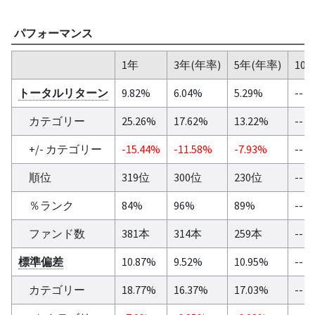
パフォーマンス
1年
3年(年率)
5年(年率)
10
トータルリターン
9.82%
6.04%
5.29%
--
カテゴリー
25.26%
17.62%
13.22%
--
+/- カテゴリー
-15.44%
-11.58%
-7.93%
--
順位
319位
300位
230位
--
％ランク
84%
96%
89%
--
ファンド数
381本
314本
259本
--
標準偏差
10.87%
9.52%
10.95%
--
カテゴリー
18.77%
16.37%
17.03%
--