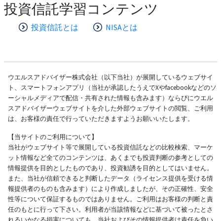
投資信託学習コンテンツ
投資信託とは
NISAとは
ウエルスアドバイザー株式会社（以下当社）が展開しているウェブサイ
ト、スマートフォンアプリ（当社が承認したうえでXやfacebookなどのソ
ーシャルメディアで配信・共有された情報も含みます）ならびにウエル
スアドバイザーウェブサイトを介した外部ウェブサイトの閲覧、ご利用
は、お客様の責任で行っていただきますようお願いいたします。
【当サイトのご利用について】
当社がウェブサイト等で展開している投資信託などの比較検索、マーケ
ット情報など全てのコンテンツは、あくまでも投資判断の参考としての
情報提供を目的としたものであり、投資勧誘を目的としてはいません。
また、当社が信頼できると判断したデータ（ライセンス提供を受ける情
報提供者のものも含みます）により作成しましたが、その正確性、安全
性等について保証するものではありません。ご利用はお客様の判断と責
任のもとに行って下さい。利用者が当該情報などに基づいて被ったとさ
れるいかなる損害についても、当社およびその情報提供者は責任を負い