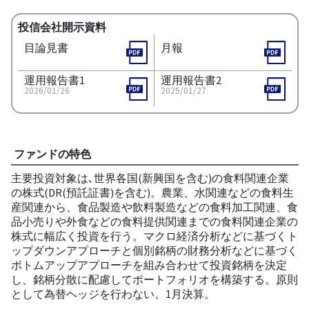
投信会社開示資料
目論見書
月報
運用報告書1
運用報告書2
2026/01/26
2025/01/27
ファンドの特色
主要投資対象は､世界各国(新興国を含む)の食料関連企業
の株式(DR(預託証書)を含む)。農業、水関連などの食料生
産関連から、食品製造や飲料製造などの食料加工関連、食
品小売りや外食などの食料提供関連までの食料関連企業の
株式に幅広く投資を行う。マクロ経済分析などに基づくト
ップダウンアプローチと個別銘柄の財務分析などに基づく
ボトムアップアプローチを組み合わせて投資銘柄を決定
し、銘柄分散に配慮してポートフォリオを構築する。原則
として為替ヘッジを行わない。1月決算。