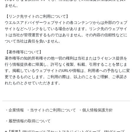
ません。
【リンク先サイトのご利用について】
ウエルスアドバイザーウェブサイトの各コンテンツからは外部のウェブ
サイトなどへリンクをしている場合があります。リンク先のウェブサイ
トは当社が管理運営するものではありません。その内容の信頼性などに
ついて当社は責任を負いません。
【著作権等について】
著作権等の知的所有権その他一切の権利は当社またはライセンス提供を
行う情報提供者に帰属し、許可なく複製、転載、引用することを禁じま
す。掲載しているウェブサイトのURLや情報は、利用者への予告なしに変
更できるものとします。ご利用の際は、以上のことをご理解、ご承諾さ
れたものとさせていただきます。
・
企業情報
・
当サイトのご利用について
・
個人情報保護方針
・
履歴情報の取得について
※
【重要】SBIグローバルアセットマネジメントグループ、SBIグループ