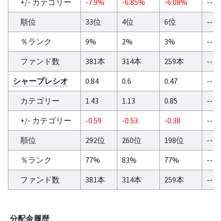
+/- カテゴリー
-7.9%
-6.85%
-6.08%
--
順位
33位
4位
6位
--
％ランク
9%
2%
3%
--
ファンド数
381本
314本
259本
--
シャープレシオ
0.84
0.6
0.47
--
カテゴリー
1.43
1.13
0.85
--
+/- カテゴリー
-0.59
-0.53
-0.38
--
順位
292位
260位
198位
--
％ランク
77%
83%
77%
--
ファンド数
381本
314本
259本
--
分配金履歴