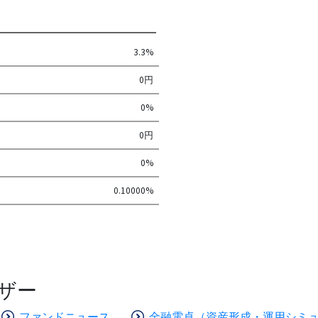
3.3%
0円
0%
0円
0%
0.10000%
ザー
ファンドニュース
金融電卓（資産形成・運用シミ