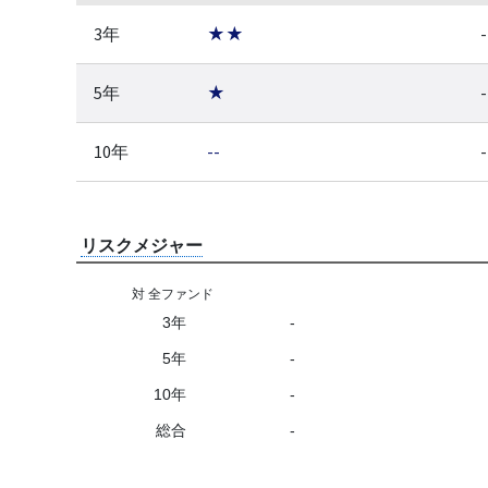
3年
★★
-
5年
★
-
10年
--
-
リスクメジャー
対 全ファンド
3年
-
5年
-
10年
-
総合
-