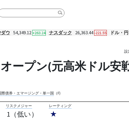
Yダウ
54,349.12
ナスダック
26,363.44
ドル・円
+263.24
-221.55
設
オープン(元高米ドル安
国際債券・エマージング・単一国
（F)
リスクメジャー
レーティング
1（低い）
★