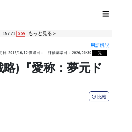
157.71
もっと見る＞
-0.09
用語解説
定日:
2018/10/12
償還日：
--
評価基準日：
2026/06/30
戦略)『愛称：夢元ド
比較