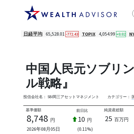
日経平均
65,528.01
TOPIX
4,054.99
N
-772.43
+8.82
中国人民元ソブリン
ル戦略』
投信会社名：
SBI岡三アセットマネジメント
カテゴリー：
基準価額
純資産総額
前日比
8,748
25
10
百万円
円
円
2026年08月05日
(0.11%)