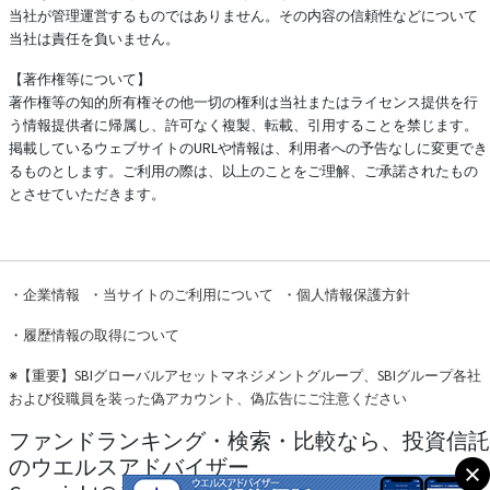
当社が管理運営するものではありません。その内容の信頼性などについて
当社は責任を負いません。
【著作権等について】
著作権等の知的所有権その他一切の権利は当社またはライセンス提供を行
う情報提供者に帰属し、許可なく複製、転載、引用することを禁じます。
掲載しているウェブサイトのURLや情報は、利用者への予告なしに変更でき
るものとします。ご利用の際は、以上のことをご理解、ご承諾されたもの
とさせていただきます。
・
企業情報
・
当サイトのご利用について
・
個人情報保護方針
・
履歴情報の取得について
※
【重要】SBIグローバルアセットマネジメントグループ、SBIグループ各社
および役職員を装った偽アカウント、偽広告にご注意ください
ファンドランキング・検索・比較なら、投資信託
のウエルスアドバイザー