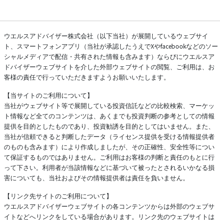
ウエルスアドバイザー株式会社（以下当社）が展開しているウェブサイ
ト、スマートフォンアプリ（当社が承認したうえでXやfacebookなどのソー
シャルメディアで配信・共有された情報も含みます）ならびにウエルスア
ドバイザーウェブサイトを介した外部ウェブサイトの閲覧、ご利用は、お
客様の責任で行っていただきますようお願いいたします。
【当サイトのご利用について】
当社がウェブサイト等で展開している投資信託などの比較検索、マーケッ
ト情報など全てのコンテンツは、あくまでも投資判断の参考としての情報
提供を目的としたものであり、投資勧誘を目的としてはいません。また、
当社が信頼できると判断したデータ（ライセンス提供を受ける情報提供者
のものも含みます）により作成しましたが、その正確性、安全性等につい
て保証するものではありません。ご利用はお客様の判断と責任のもとに行
って下さい。利用者が当該情報などに基づいて被ったとされるいかなる損
害についても、当社およびその情報提供者は責任を負いません。
【リンク先サイトのご利用について】
ウエルスアドバイザーウェブサイトの各コンテンツからは外部のウェブサ
イトなどへリンクをしている場合があります。リンク先のウェブサイトは