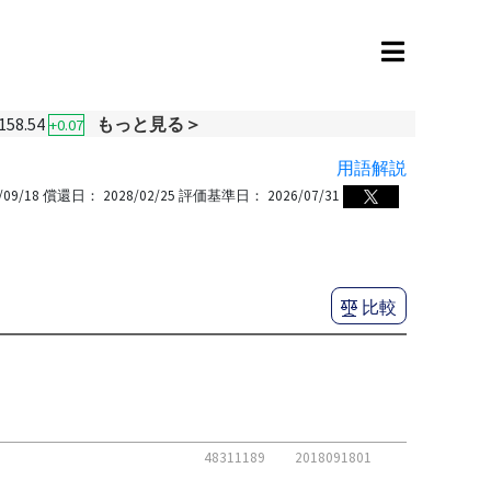
158.54
もっと見る＞
+0.07
用語解説
/09/18
償還日：
2028/02/25
評価基準日：
2026/07/31
比較
48311189
2018091801