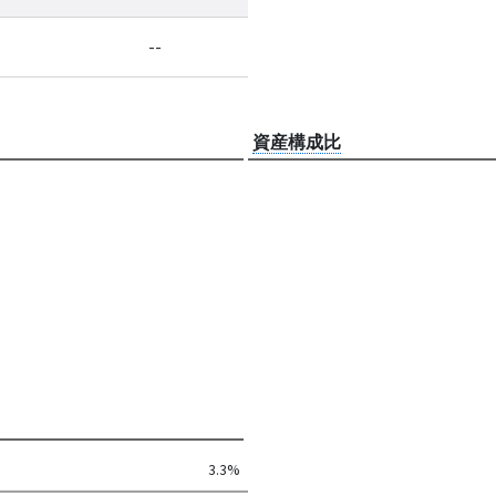
--
資産構成比
3.3%