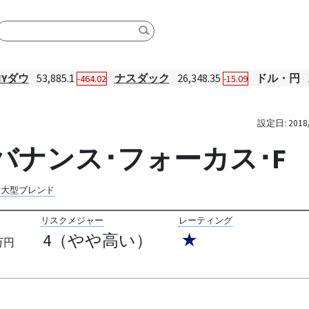
NYダウ
53,885.1
ナスダック
26,348.35
ドル・円
-464.02
-15.09
設定日:
2018
バナンス･フォーカス･F
内大型ブレンド
リスクメジャー
レーティング
4（やや高い）
★
万円