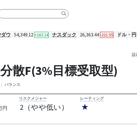
Yダウ
54,349.12
ナスダック
26,363.44
ドル・円
+263.24
-221.55
設
分散F(3%目標受取型)
：
バランス
リスクメジャー
レーティング
2（やや低い）
★
万円