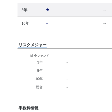
5年
★
--
10年
--
--
リスクメジャー
対 全ファンド
3年
-
5年
-
10年
-
総合
-
手数料情報