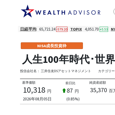
日経平均
65,721.24
TOPIX
4,051.70
N
-579.20
+5.53
NISA成長投資枠
人生100年時代･世界
投信会社名：
三井住友DSアセットマネジメント
カテゴリー
基準価額
純資産総額
前日比
10,318
35,370
87
百
円
円
2026年08月05日
(0.85%)