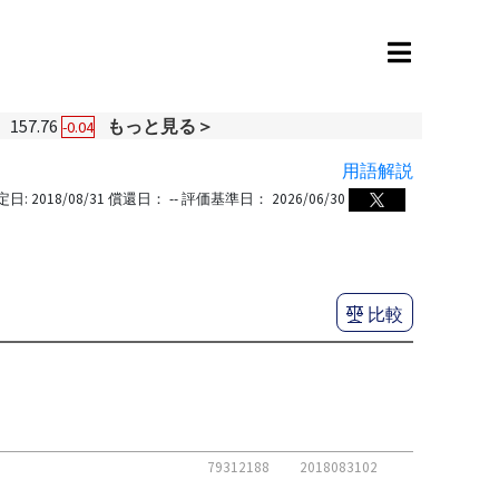
157.76
もっと見る＞
-0.04
用語解説
定日:
2018/08/31
償還日：
--
評価基準日：
2026/06/30
比較
79312188
2018083102