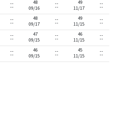
48
49
--
--
--
--
--
--
09/16
11/17
48
49
--
--
--
--
--
--
09/17
11/15
47
46
--
--
--
--
--
--
09/15
11/15
46
45
--
--
--
--
--
--
09/15
11/15