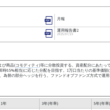
月報
運用報告書2
2025/07/15
よび商品(
コモディティ
)等に分散投資する。資産配分にあたっ
時0.5%相当)に応じた分配を目指す。1万口当たりの基準価額(支
、為替の部分ヘッジを行う。ファンドオブファンズ方式で運用
1年
3年(年率)
5年(年率