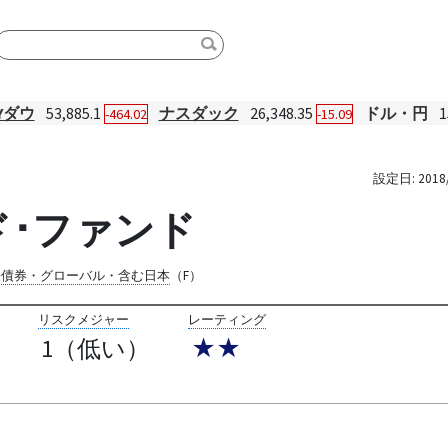
Yダウ
53,885.1
ナスダック
26,348.35
ドル・円
1
-464.02
-15.09
設定日:
2018
ド･ファンド
際債券・グローバル・含む日本
（F）
リスクメジャー
レーティング
1（低い）
★★