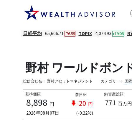
日経平均
65,606.71
TOPIX
4,074.93
N
-76.55
+19.08
野村 ワールドボン
投信会社名：
野村アセットマネジメント
カテゴリー：
国
基準価額
純資産総額
前日比
8,898
771
-20
百万円
円
円
2026年08月07日
(-0.22%)