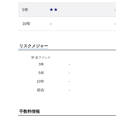
5年
★★
-
10年
--
-
リスクメジャー
対 全ファンド
3年
-
5年
-
10年
-
総合
-
手数料情報