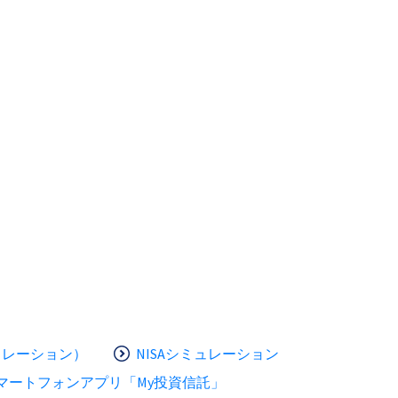
ュレーション）
NISAシミュレーション
マートフォンアプリ「My投資信託」