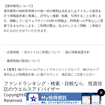
【著作権等について】
著作権等の知的所有権その他一切の権利は当社またはライセンス提供を
行う情報提供者に帰属し、許可なく複製、転載、引用することを禁じま
す。掲載しているウェブサイトのURLや情報は、利用者への予告なしに変
更できるものとします。ご利用の際は、以上のことをご理解、ご承諾さ
れたものとさせていただきます。
・
企業情報
・
当サイトのご利用について
・
個人情報保護方針
・
履歴情報の取得について
※
【重要】SBIグローバルアセットマネジメントグループ、SBIグループ
各社および役職員を装った偽アカウント、偽広告にご注意ください
ファンドランキング・検索・比較なら、投資信
託のウエルスアドバイザー
Copyright© Wealth Advisor Co., Ltd. All Rights
Reserved.