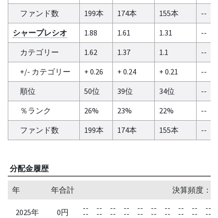
ファンド数
199本
174本
155本
--
シャープレシオ
1.88
1.61
1.31
--
カテゴリー
1.62
1.37
1.1
--
+/- カテゴリー
+ 0.26
+ 0.24
+ 0.21
--
順位
50位
39位
34位
--
％ランク
26%
23%
22%
--
ファンド数
199本
174本
155本
--
分配金履歴
年
年合計
決算頻度：1
--
--
--
--
--
--
--
--
--
--
2025年
0円
--
--
--
--
--
--
--
--
--
--