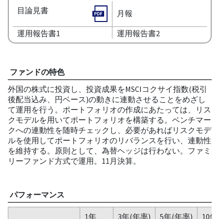
目論見書
月報
運用報告書1
運用報告書2
ファンドの特色
外国の株式に投資し、投資成果をMSCIコクサイ指数(税引
後配当込み、円ベース)の動きに連動させることをめざし
て運用を行う。ポートフォリオの作成にあたっては、リス
クモデルを用いてポートフォリオを構築する。ベンチマー
クへの連動性を随時チェックし、必要があればリスクモデ
ルを使用してポートフォリオのリバランスを行い、連動性
を維持する。原則として、為替ヘッジは行わない。ファミ
リーファンド方式で運用。11月決算。
パフォーマンス
1年
3年(年率)
5年(年率)
10年