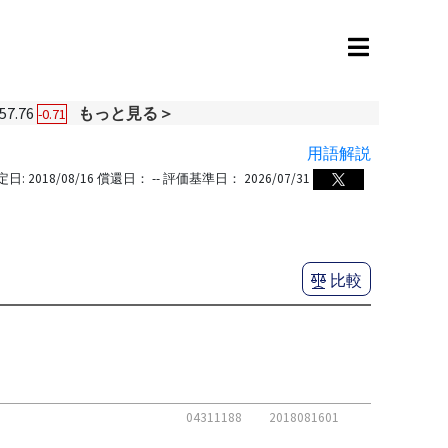
57.76
もっと見る＞
-0.71
用語解説
定日:
2018/08/16
償還日：
--
評価基準日：
2026/07/31
比較
04311188
2018081601