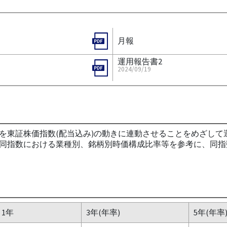
月報
運用報告書2
2024/09/19
東証株価指数(配当込み)の動きに連動させることをめざして運
同指数における業種別、銘柄別時価構成比率等を参考に、同指
1年
3年(年率)
5年(年率