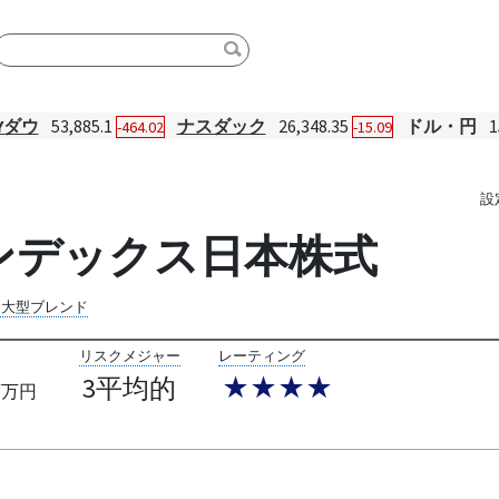
Yダウ
53,885.1
ナスダック
26,348.35
ドル・円
1
-464.02
-15.09
設
ンデックス日本株式
内大型ブレンド
リスクメジャー
レーティング
3平均的
★★★★
百万円