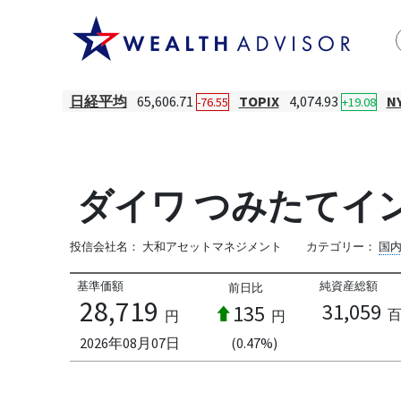
日経平均
65,606.71
TOPIX
4,074.93
N
-76.55
+19.08
ダイワ つみたてイ
投信会社名：
大和アセットマネジメント
カテゴリー：
国
基準価額
純資産総額
前日比
28,719
31,059
135
円
円
2026年08月07日
(0.47%)