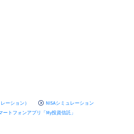
ュレーション）
NISAシミュレーション
マートフォンアプリ「My投資信託」